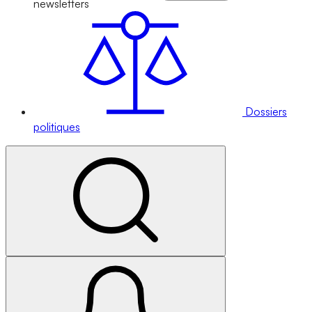
newsletters
Dossiers
politiques