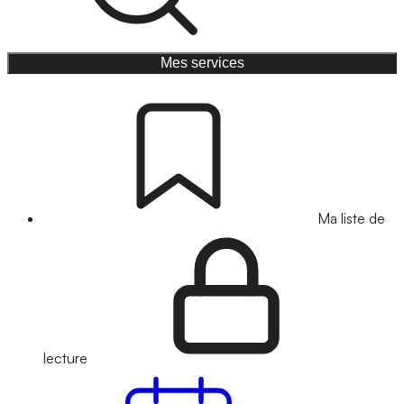
Mes services
Ma liste de
lecture