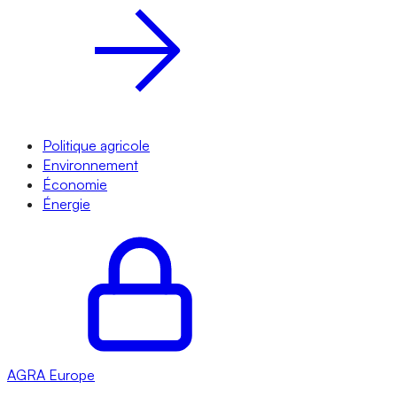
Politique agricole
Environnement
Économie
Énergie
AGRA
Europe