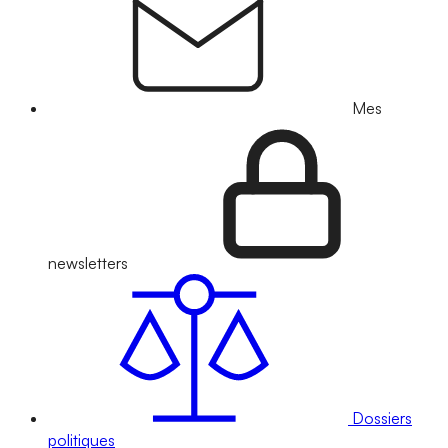
Mes
newsletters
Dossiers
politiques