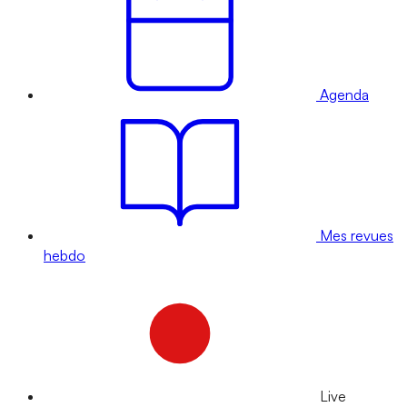
Agenda
Mes revues
hebdo
Live