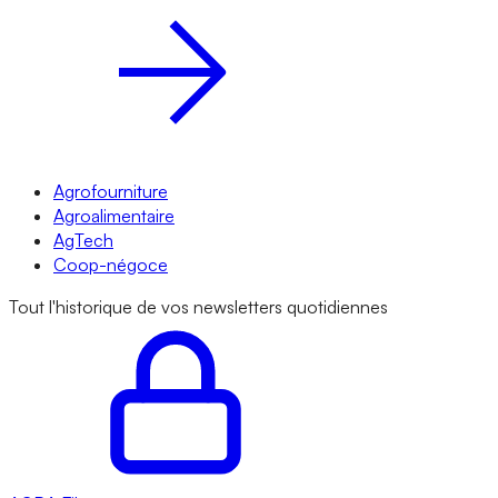
Agrofourniture
Agroalimentaire
AgTech
Coop-négoce
Tout l'historique de vos newsletters quotidiennes