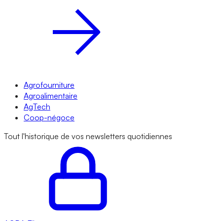
Agrofourniture
Agroalimentaire
AgTech
Coop-négoce
Tout l'historique de vos newsletters quotidiennes