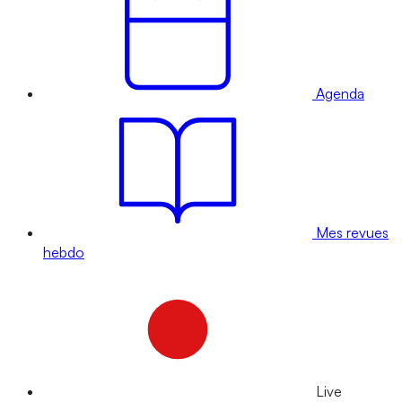
Agenda
Mes revues
hebdo
Live