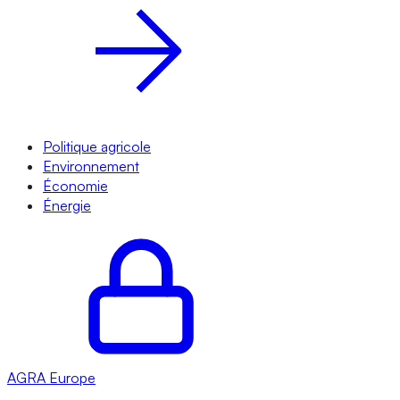
Politique agricole
Environnement
Économie
Énergie
AGRA
Europe