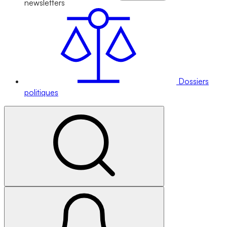
newsletters
Dossiers
politiques