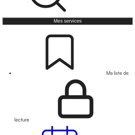
Mes services
Ma liste de
lecture