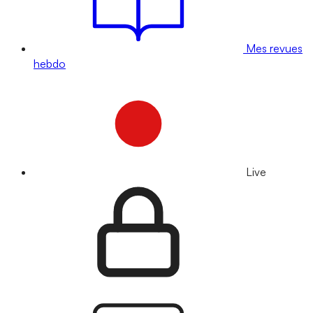
Mes revues
hebdo
Live