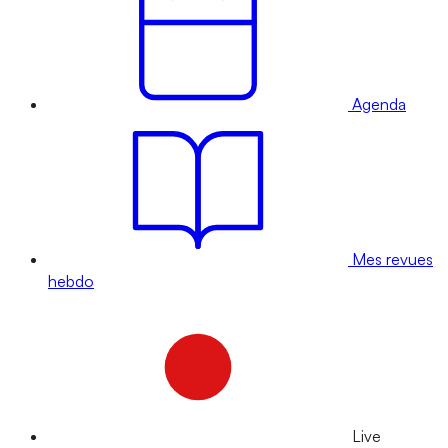
Agenda
Mes revues
hebdo
Live