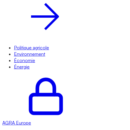
Politique agricole
Environnement
Économie
Énergie
AGRA
Europe