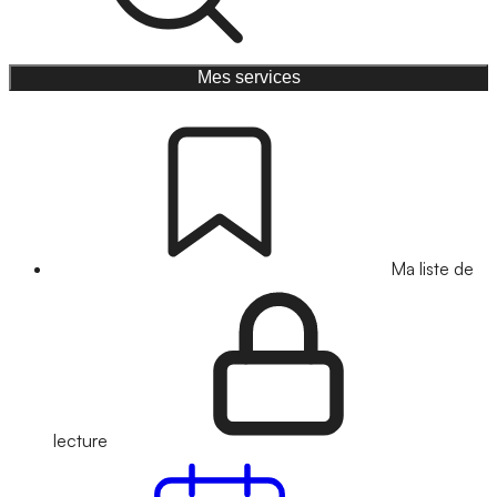
Mes services
Ma liste de
lecture