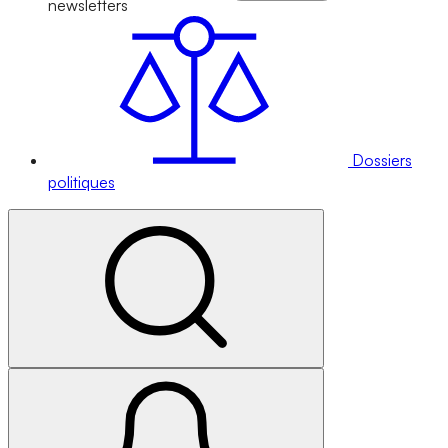
newsletters
Dossiers
politiques