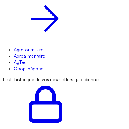
Agrofourniture
Agroalimentaire
AgTech
Coop-négoce
Tout l'historique de vos newsletters quotidiennes