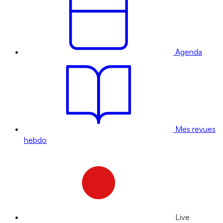
Agenda
Mes revues
hebdo
Live