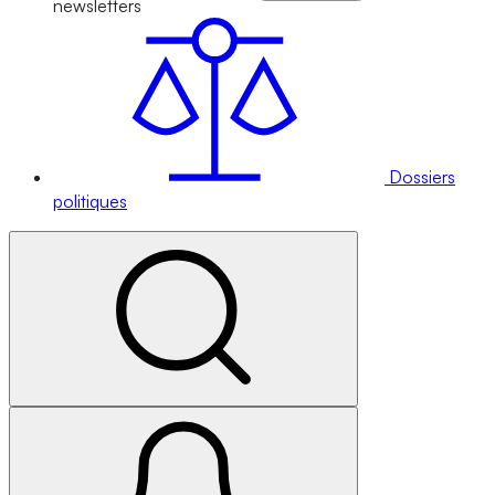
newsletters
Dossiers
politiques