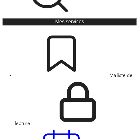
Mes services
Ma liste de
lecture