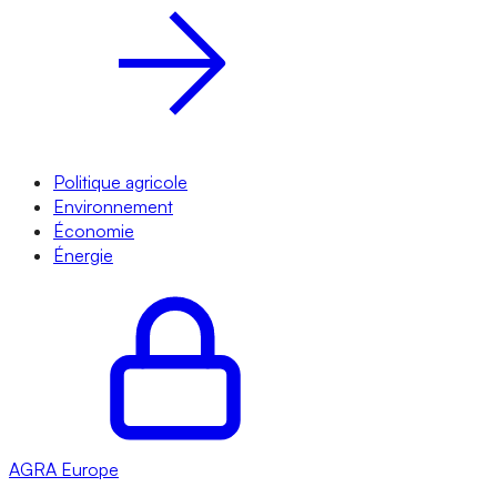
Politique agricole
Environnement
Économie
Énergie
AGRA
Europe