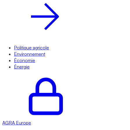
Politique agricole
Environnement
Économie
Énergie
AGRA
Europe