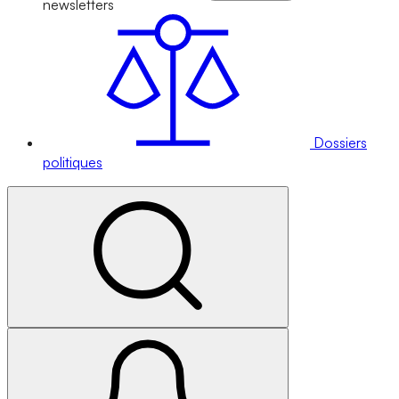
newsletters
Dossiers
politiques