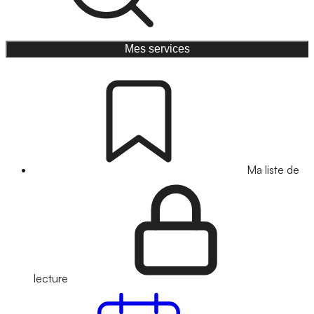
Mes services
Ma liste de
lecture