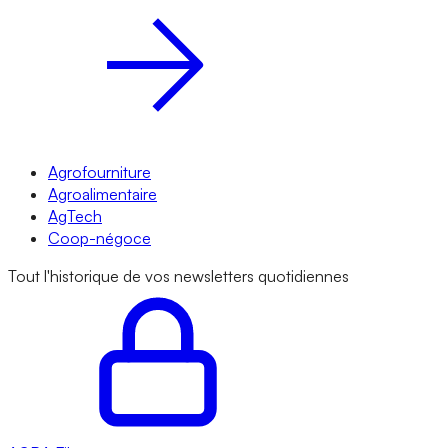
Agrofourniture
Agroalimentaire
AgTech
Coop-négoce
Tout l'historique de vos newsletters quotidiennes