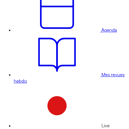
Agenda
Mes revues
hebdo
Live