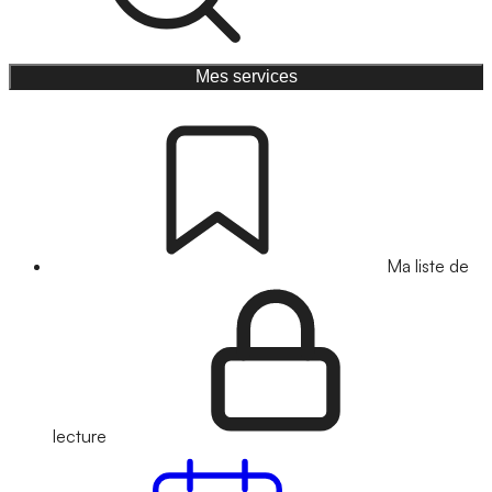
Mes services
Ma liste de
lecture