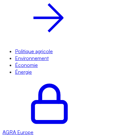
Politique agricole
Environnement
Économie
Énergie
AGRA
Europe