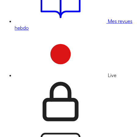
Mes revues
hebdo
Live