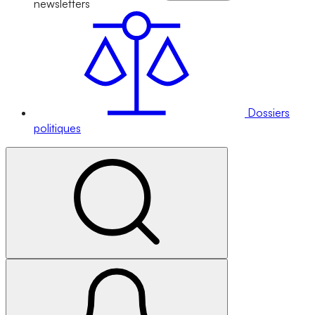
newsletters
Dossiers
politiques