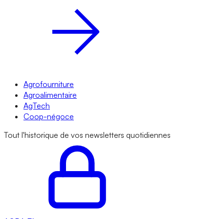
Agrofourniture
Agroalimentaire
AgTech
Coop-négoce
Tout l'historique de vos newsletters quotidiennes