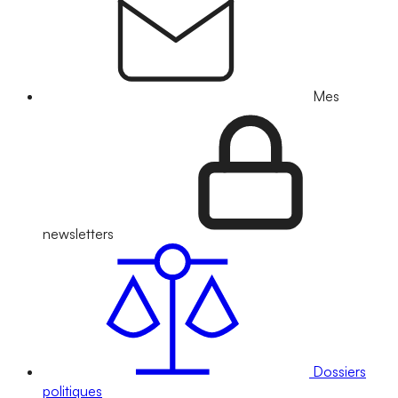
Mes
newsletters
Dossiers
politiques