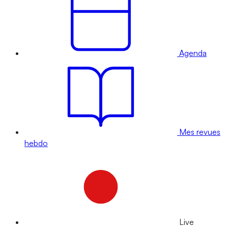
Agenda
Mes revues
hebdo
Live