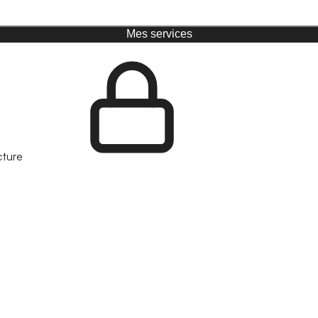
Mes services
cture