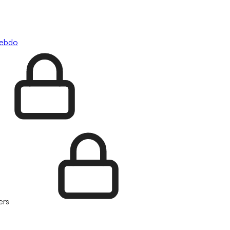
hebdo
ers