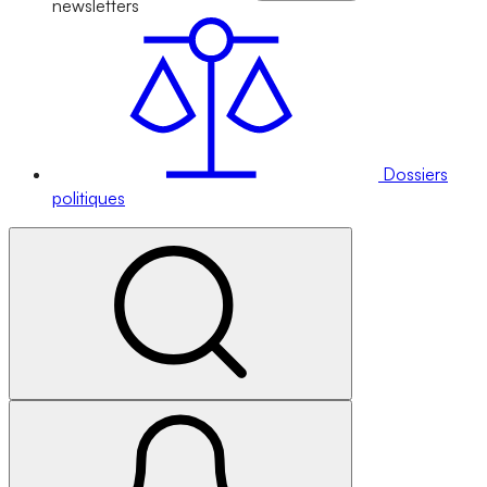
newsletters
Dossiers
politiques