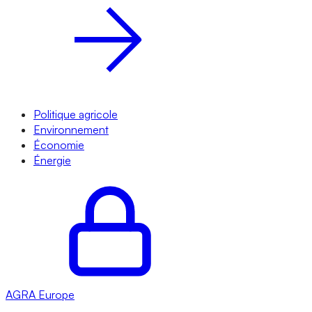
Politique agricole
Environnement
Économie
Énergie
AGRA
Europe