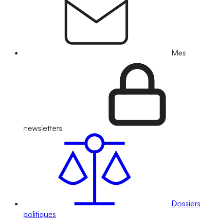
Mes
newsletters
Dossiers
politiques