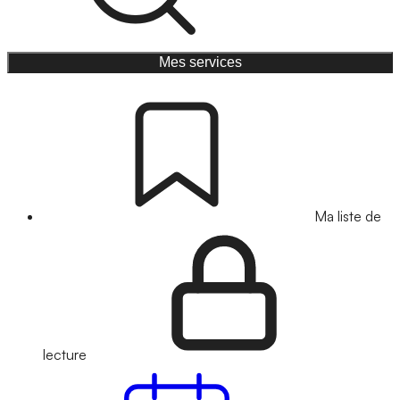
Mes services
Ma liste de
lecture