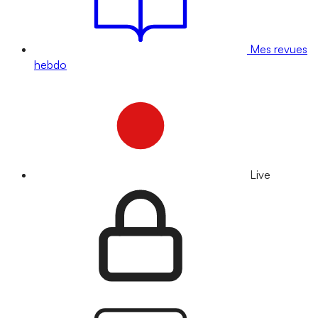
Mes revues
hebdo
Live