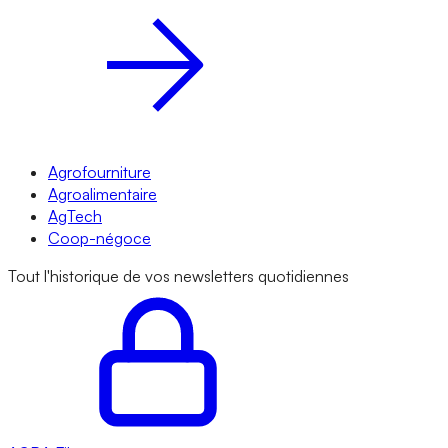
Agrofourniture
Agroalimentaire
AgTech
Coop-négoce
Tout l'historique de vos newsletters quotidiennes