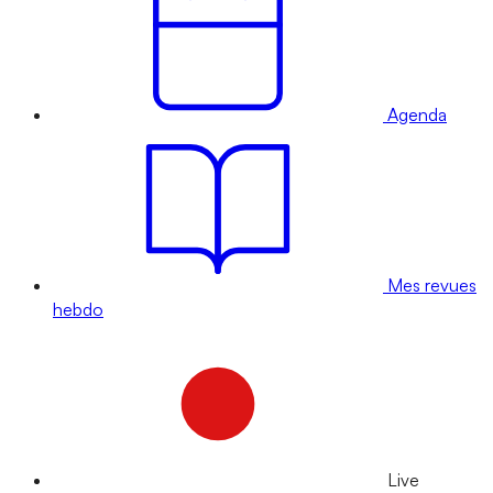
Agenda
Mes revues
hebdo
Live