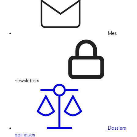
Mes
newsletters
Dossiers
politiques