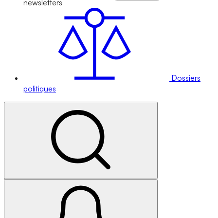
newsletters
Dossiers
politiques