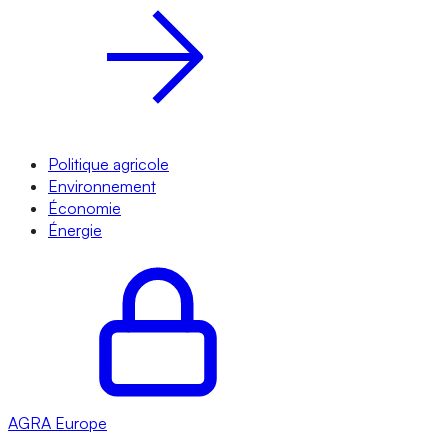
Politique agricole
Environnement
Économie
Énergie
AGRA
Europe