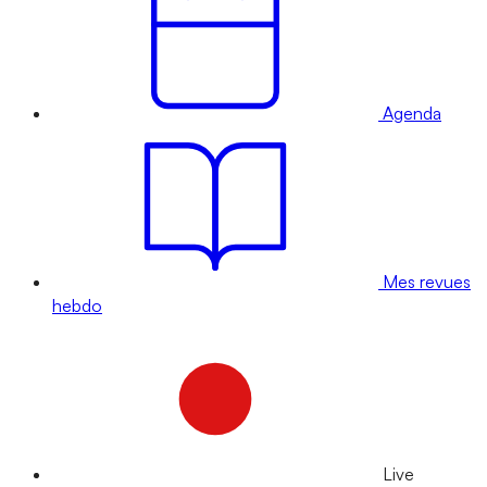
Agenda
Mes revues
hebdo
Live