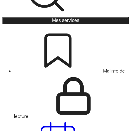
Mes services
Ma liste de
lecture