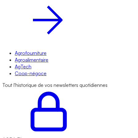
Agrofourniture
Agroalimentaire
AgTech
Coop-négoce
Tout l'historique de vos newsletters quotidiennes