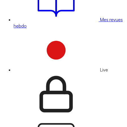
Mes revues
hebdo
Live