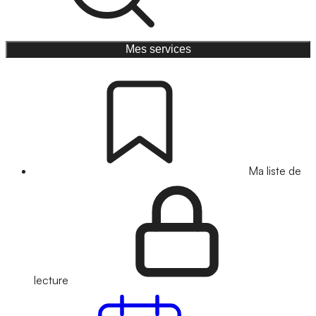
Mes services
Ma liste de
lecture