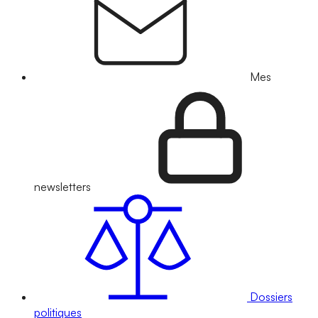
Mes
newsletters
Dossiers
politiques