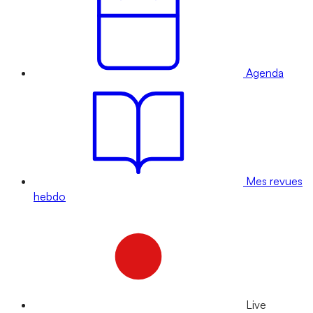
Agenda
Mes revues
hebdo
Live