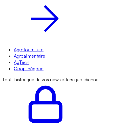
Agrofourniture
Agroalimentaire
AgTech
Coop-négoce
Tout l'historique de vos newsletters quotidiennes