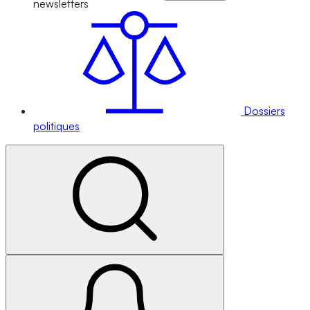
newsletters
Dossiers
politiques