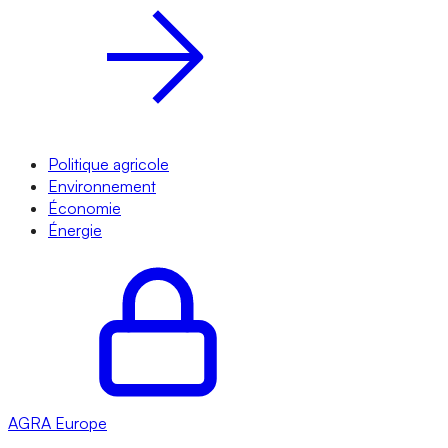
Politique agricole
Environnement
Économie
Énergie
AGRA
Europe