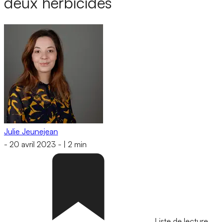
deux herbicides
Julie Jeunejean
-
20 avril 2023
-
|
2 min
Liste de lecture