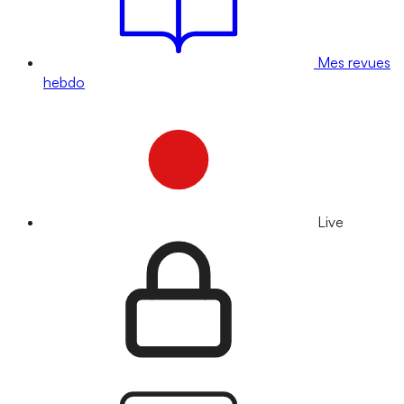
Mes revues
hebdo
Live