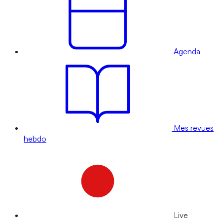
Agenda
Mes revues
hebdo
Live