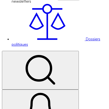
newsletters
Dossiers
politiques