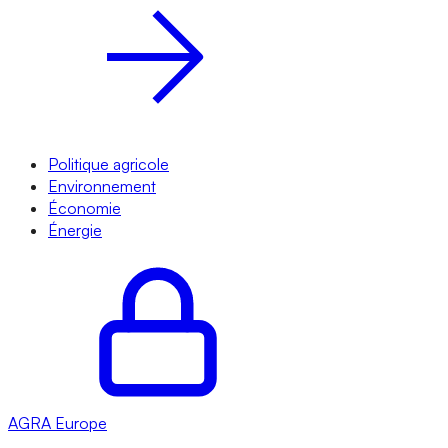
Politique agricole
Environnement
Économie
Énergie
AGRA
Europe