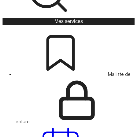
Mes services
Ma liste de
lecture