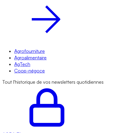
Agrofourniture
Agroalimentaire
AgTech
Coop-négoce
Tout l'historique de vos newsletters quotidiennes