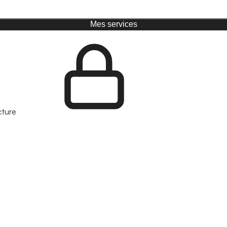
Mes services
cture