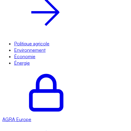
Politique agricole
Environnement
Économie
Énergie
AGRA
Europe