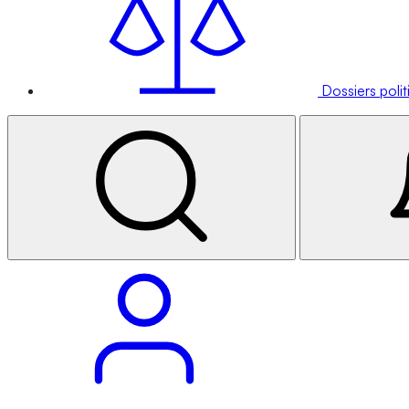
Dossiers poli