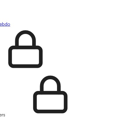
hebdo
ers