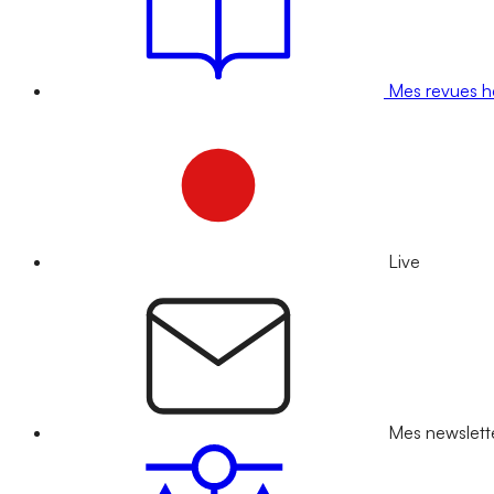
Mes revues 
Live
Mes newslett