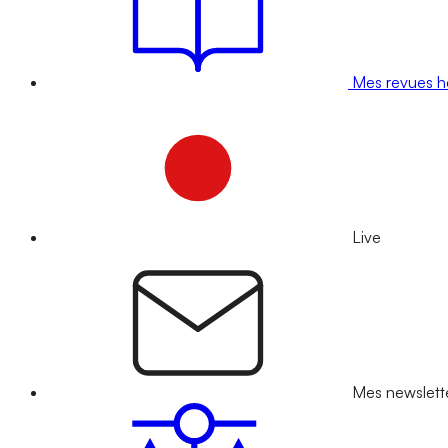
Mes revues 
Live
Mes newslett