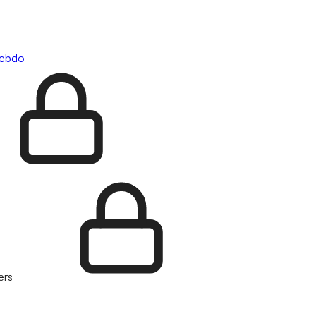
hebdo
ers