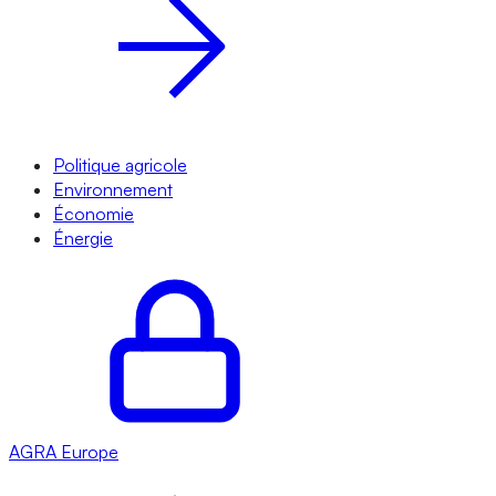
Politique agricole
Environnement
Économie
Énergie
AGRA
Europe