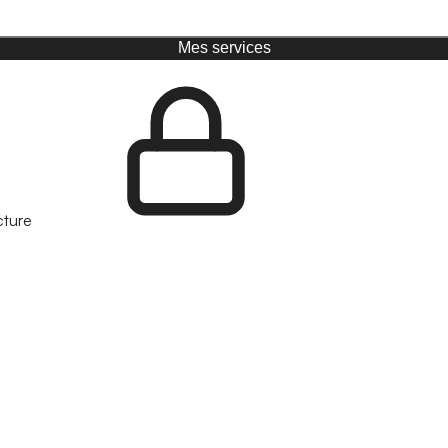
Mes services
cture