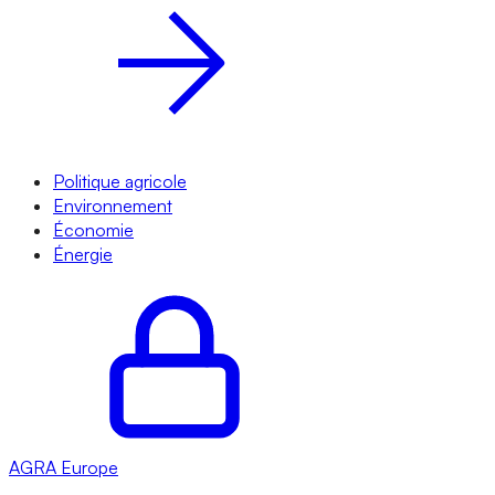
Politique agricole
Environnement
Économie
Énergie
AGRA
Europe