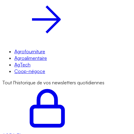
Agrofourniture
Agroalimentaire
AgTech
Coop-négoce
Tout l'historique de vos newsletters quotidiennes