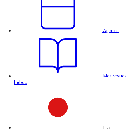
Agenda
Mes revues
hebdo
Live