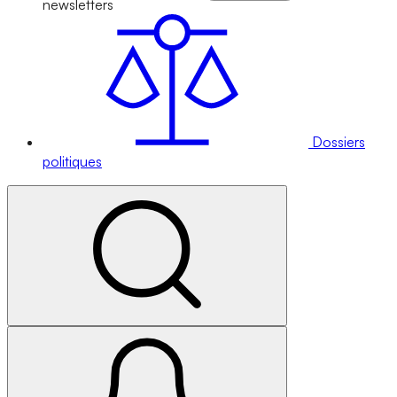
newsletters
Dossiers
politiques