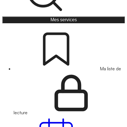
Mes services
Ma liste de
lecture