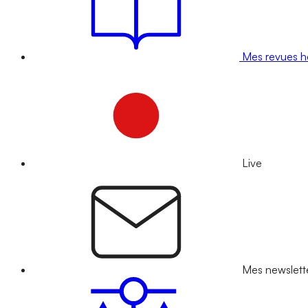
Mes revues 
Live
Mes newslett