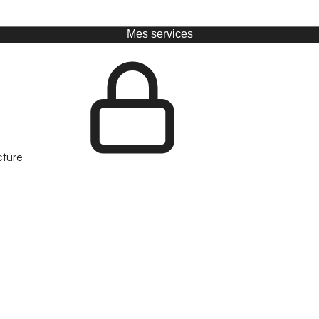
Mes services
cture