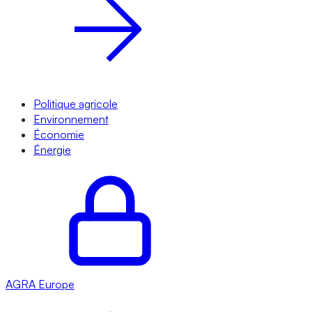
Politique agricole
Environnement
Économie
Énergie
AGRA
Europe