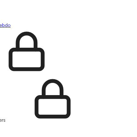
hebdo
ers