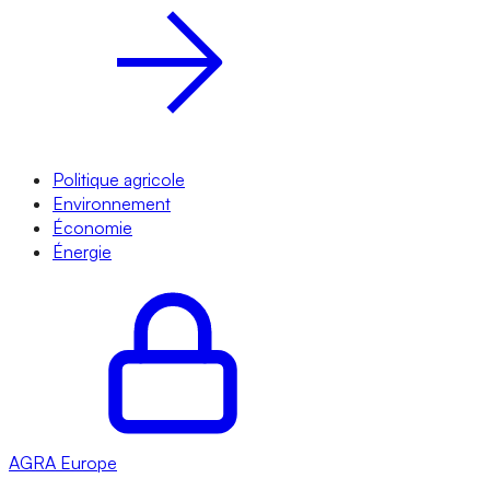
Politique agricole
Environnement
Économie
Énergie
AGRA
Europe