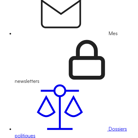
Mes
newsletters
Dossiers
politiques