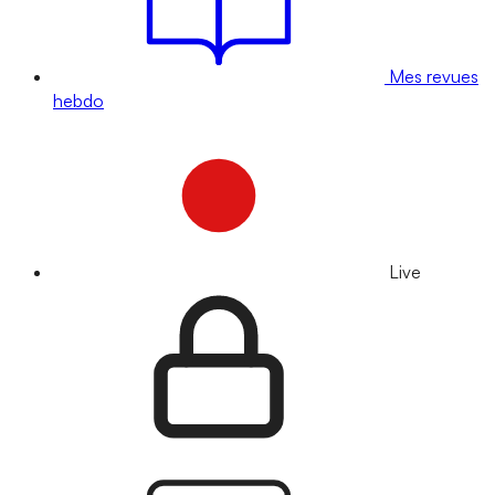
Mes revues
hebdo
Live