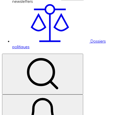
newsletters
Dossiers
politiques