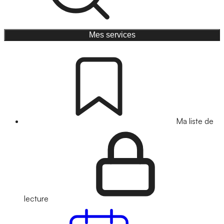
Mes services
Ma liste de
lecture