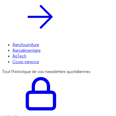
Agrofourniture
Agroalimentaire
AgTech
Coop-négoce
Tout l'historique de vos newsletters quotidiennes