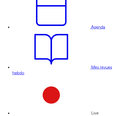
Agenda
Mes revues
hebdo
Live