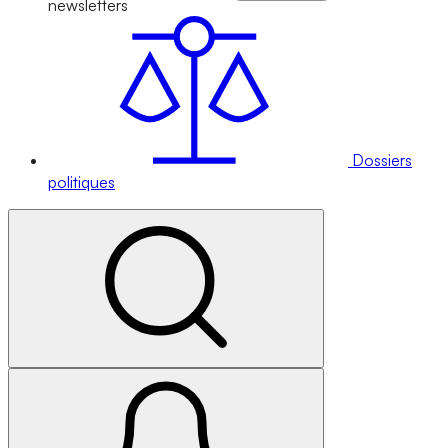
newsletters
Dossiers
politiques