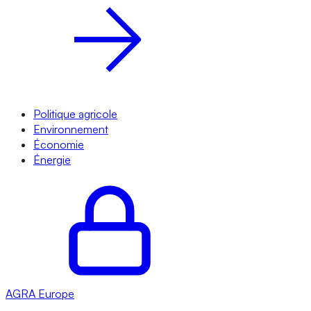
Politique agricole
Environnement
Économie
Énergie
AGRA
Europe