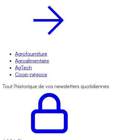
Agrofourniture
Agroalimentaire
AgTech
Coop-négoce
Tout l'historique de vos newsletters quotidiennes