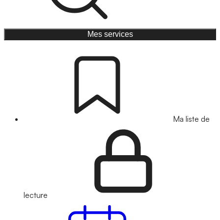
Mes services
Ma liste de
lecture