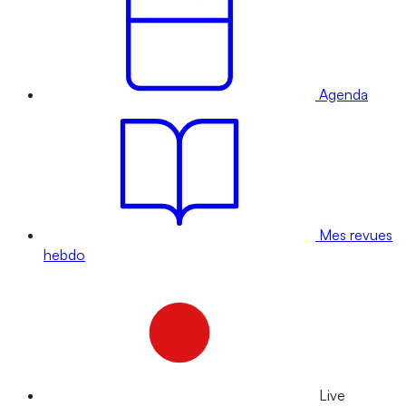
Agenda
Mes revues
hebdo
Live