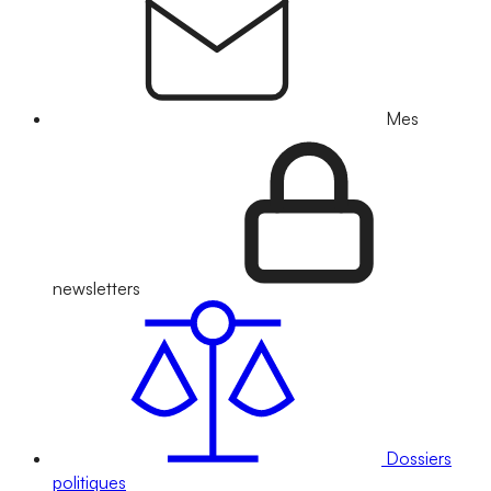
Mes
newsletters
Dossiers
politiques