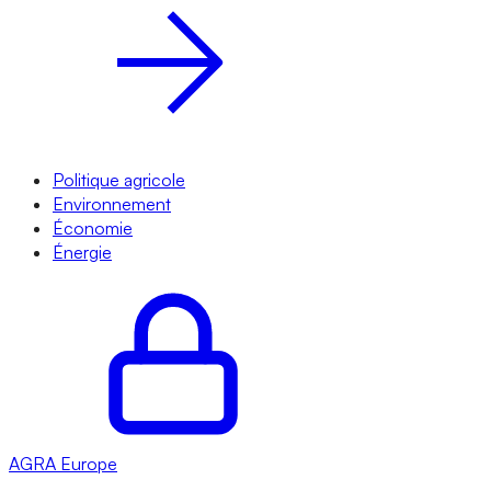
Politique agricole
Environnement
Économie
Énergie
AGRA
Europe