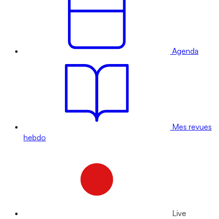
Agenda
Mes revues
hebdo
Live