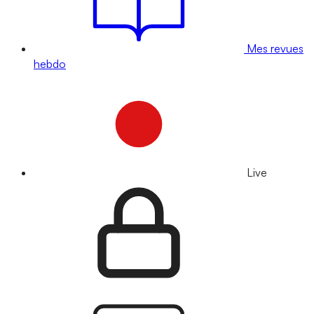
Mes revues
hebdo
Live