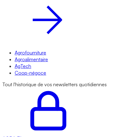
Agrofourniture
Agroalimentaire
AgTech
Coop-négoce
Tout l'historique de vos newsletters quotidiennes