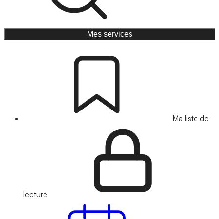
Mes services
Ma liste de
lecture