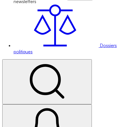
newsletters
Dossiers
politiques