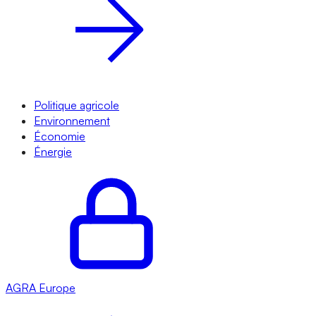
Politique agricole
Environnement
Économie
Énergie
AGRA
Europe