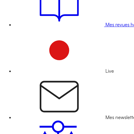
Mes revues 
Live
Mes newslett