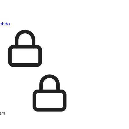
hebdo
ers