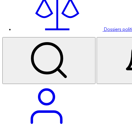
Dossiers poli