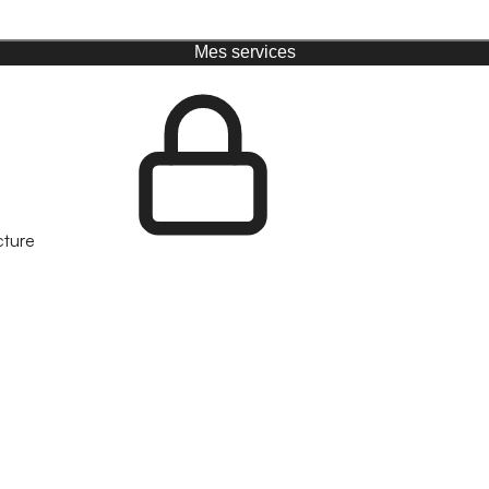
Mes services
cture