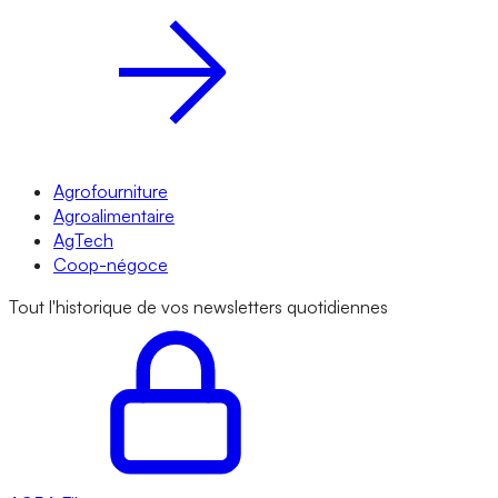
Agrofourniture
Agroalimentaire
AgTech
Coop-négoce
Tout l'historique de vos newsletters quotidiennes