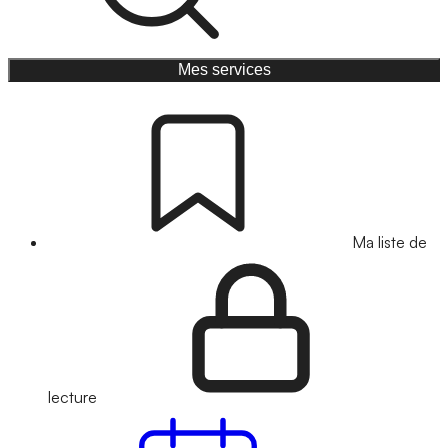
Mes services
Ma liste de
lecture