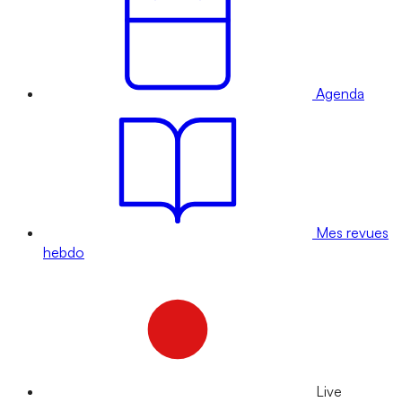
Agenda
Mes revues
hebdo
Live