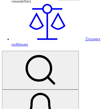
newsletters
Dossiers
politiques