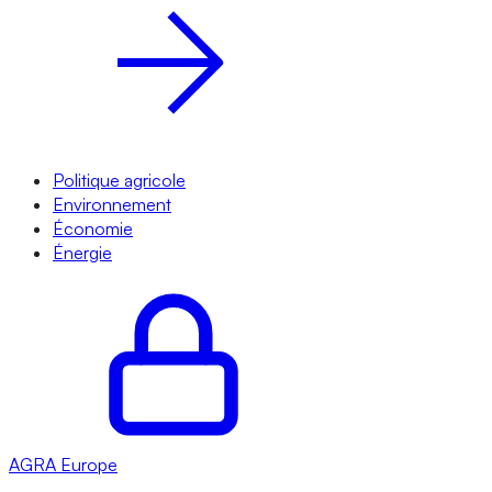
Politique agricole
Environnement
Économie
Énergie
AGRA
Europe