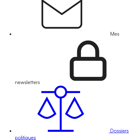
Mes
newsletters
Dossiers
politiques