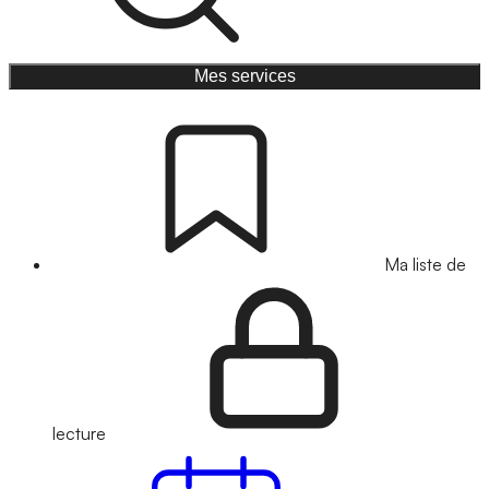
Mes services
Ma liste de
lecture