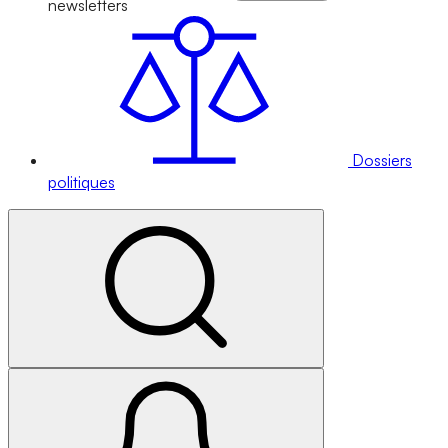
newsletters
Dossiers
politiques