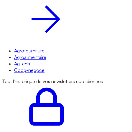
Agrofourniture
Agroalimentaire
AgTech
Coop-négoce
Tout l'historique de vos newsletters quotidiennes