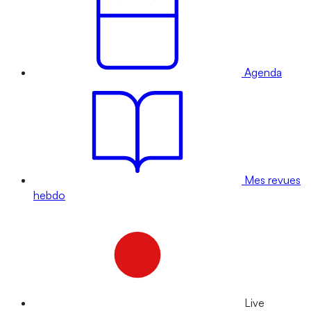
Agenda
Mes revues
hebdo
Live