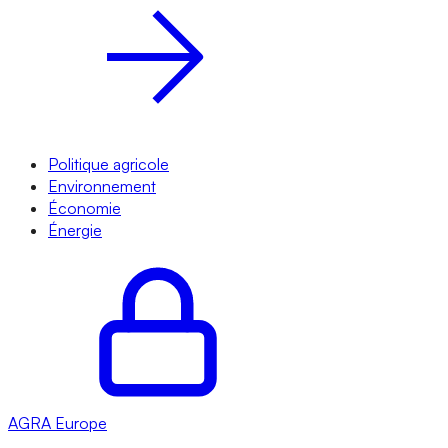
Politique agricole
Environnement
Économie
Énergie
AGRA
Europe