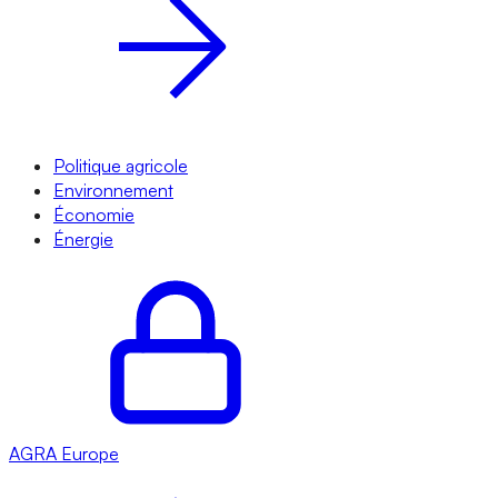
Politique agricole
Environnement
Économie
Énergie
AGRA
Europe