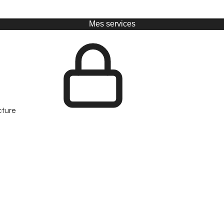
Mes services
cture