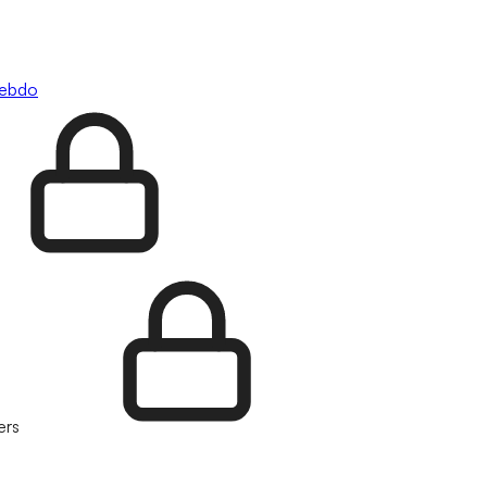
hebdo
ers