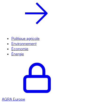
Politique agricole
Environnement
Économie
Énergie
AGRA
Europe