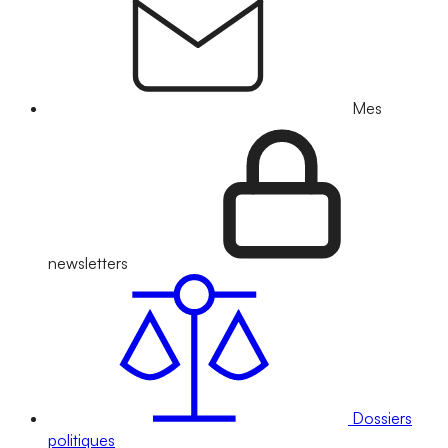
Mes
newsletters
Dossiers
politiques