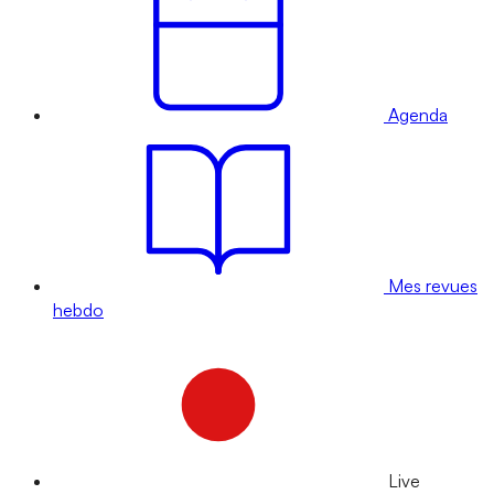
Agenda
Mes revues
hebdo
Live