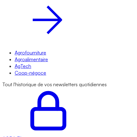
Agrofourniture
Agroalimentaire
AgTech
Coop-négoce
Tout l'historique de vos newsletters quotidiennes