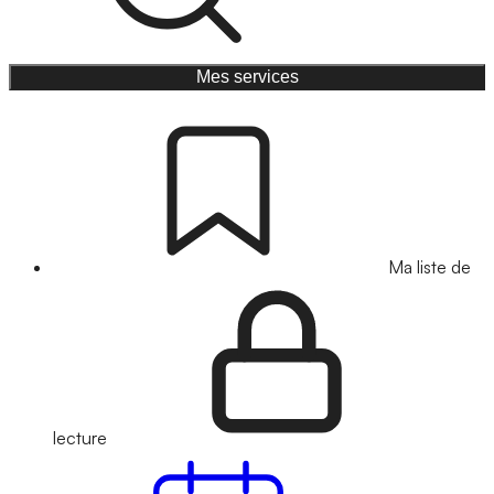
Mes services
Ma liste de
lecture