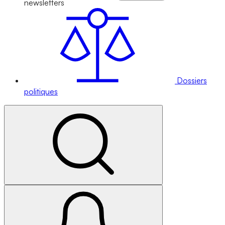
newsletters
Dossiers
politiques