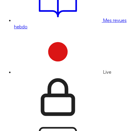
Mes revues
hebdo
Live