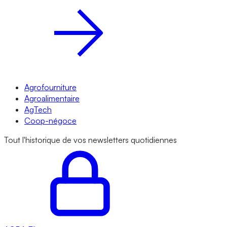
Agrofourniture
Agroalimentaire
AgTech
Coop-négoce
Tout l'historique de vos newsletters quotidiennes