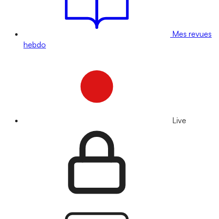
Mes revues
hebdo
Live