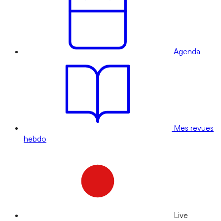
Agenda
Mes revues
hebdo
Live