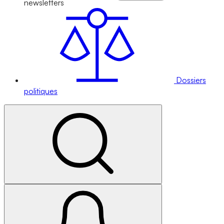
newsletters
Dossiers
politiques