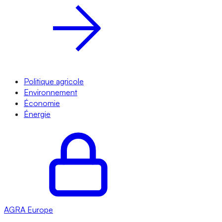
Politique agricole
Environnement
Économie
Énergie
AGRA
Europe