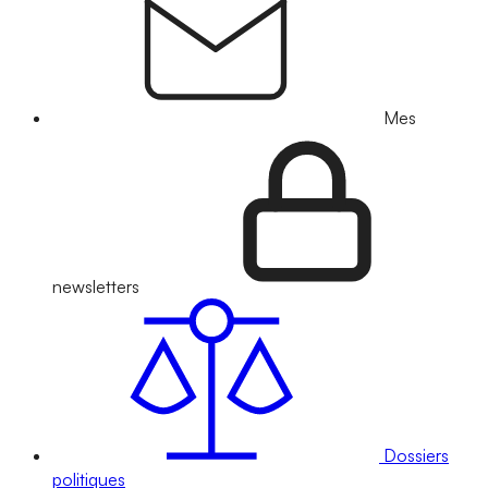
Mes
newsletters
Dossiers
politiques