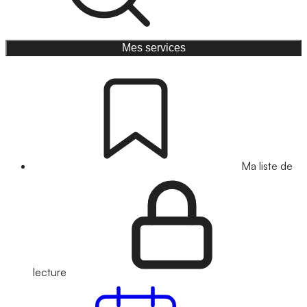
Mes services
Ma liste de
lecture