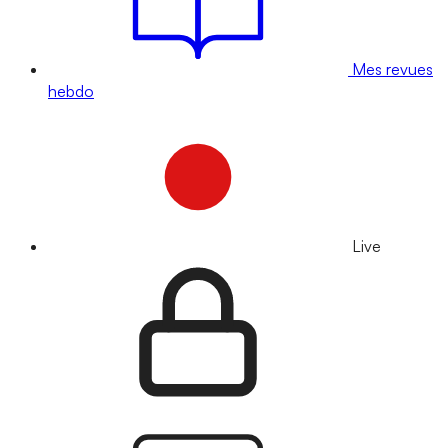
Mes revues
hebdo
Live