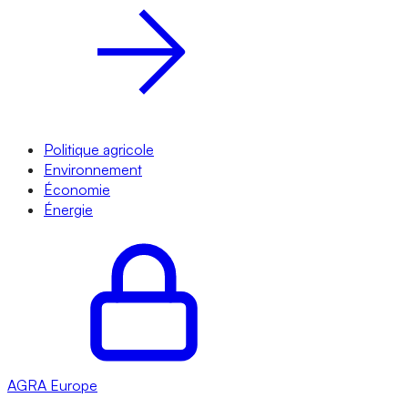
Politique agricole
Environnement
Économie
Énergie
AGRA
Europe