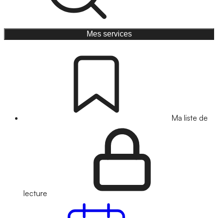
Mes services
Ma liste de
lecture