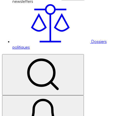
newsletters
Dossiers
politiques