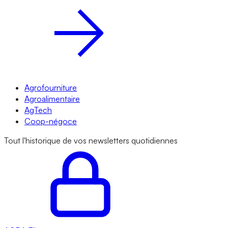
Agrofourniture
Agroalimentaire
AgTech
Coop-négoce
Tout l'historique de vos newsletters quotidiennes