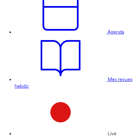
Agenda
Mes revues
hebdo
Live