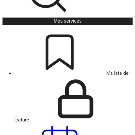
Mes services
Ma liste de
lecture