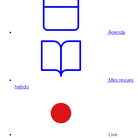
Agenda
Mes revues
hebdo
Live