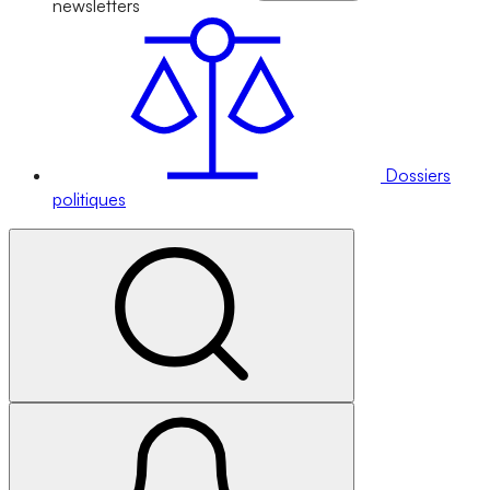
newsletters
Dossiers
politiques