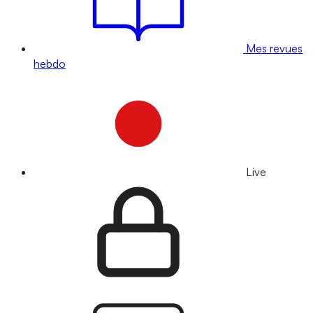
Mes revues
hebdo
Live