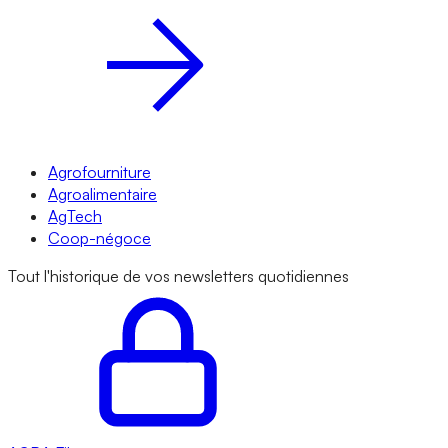
Agrofourniture
Agroalimentaire
AgTech
Coop-négoce
Tout l'historique de vos newsletters quotidiennes