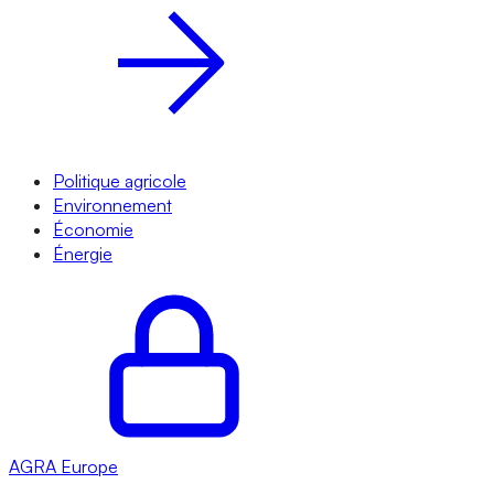
Politique agricole
Environnement
Économie
Énergie
AGRA
Europe