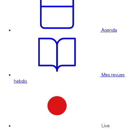
Agenda
Mes revues
hebdo
Live