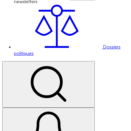
newsletters
Dossiers
politiques