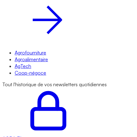
Agrofourniture
Agroalimentaire
AgTech
Coop-négoce
Tout l'historique de vos newsletters quotidiennes