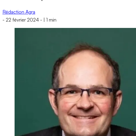
Rédaction Agra
-
22 février 2024
-
|
1 min