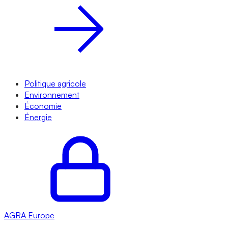
Politique agricole
Environnement
Économie
Énergie
AGRA
Europe