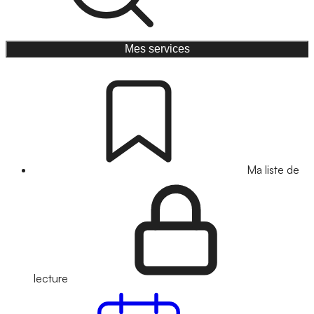
Mes services
Ma liste de
lecture