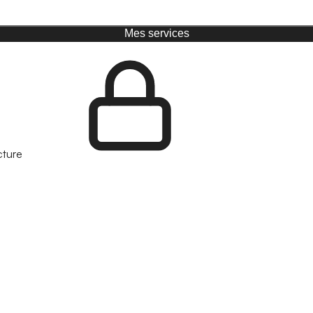
Mes services
cture