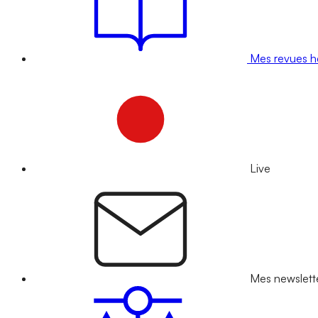
Mes revues 
Live
Mes newslett