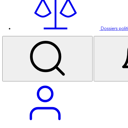
Dossiers poli