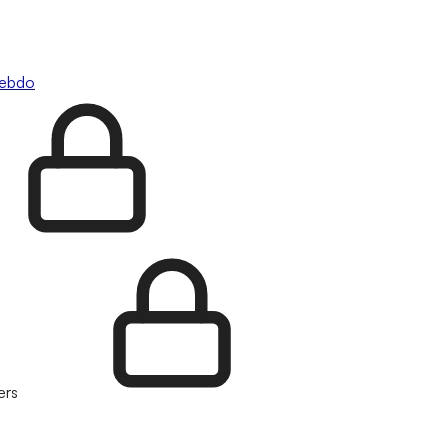
hebdo
ers