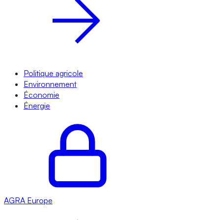
Politique agricole
Environnement
Économie
Énergie
AGRA
Europe