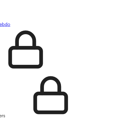
hebdo
ers