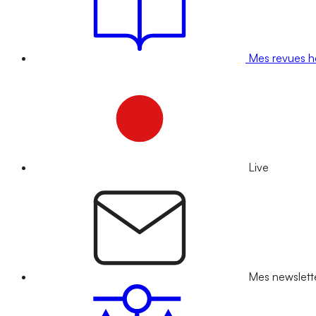
Mes revues 
Live
Mes newslett