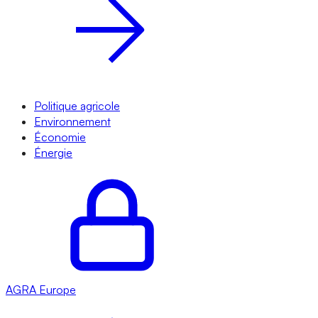
Politique agricole
Environnement
Économie
Énergie
AGRA
Europe