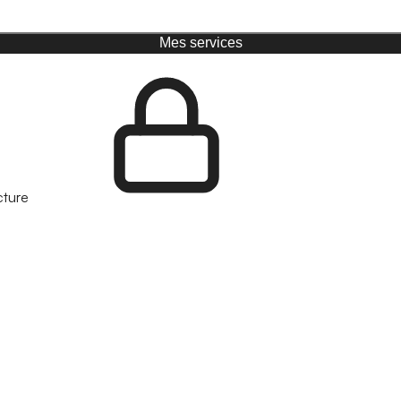
Mes services
cture