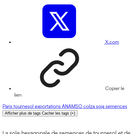
X.com
Copier le
lien
Paris
tournesol
exportations
ANAMSO
colza
soja
semences
Afficher plus de tags
Cacher les tags
(
+
)
La sole hexagonale de semences de tournesol et de