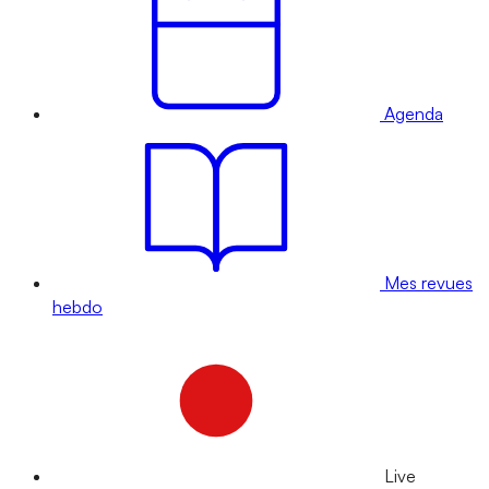
Agenda
Mes revues
hebdo
Live