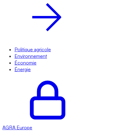
Politique agricole
Environnement
Économie
Énergie
AGRA
Europe