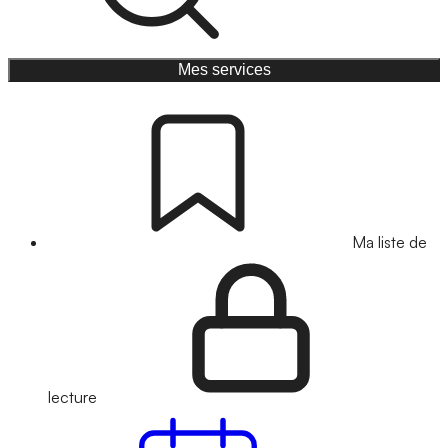
Mes services
Ma liste de
lecture