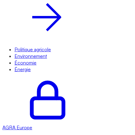
Politique agricole
Environnement
Économie
Énergie
AGRA
Europe