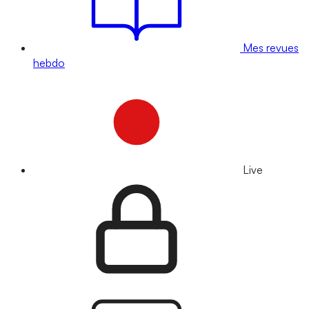
Mes revues
hebdo
Live