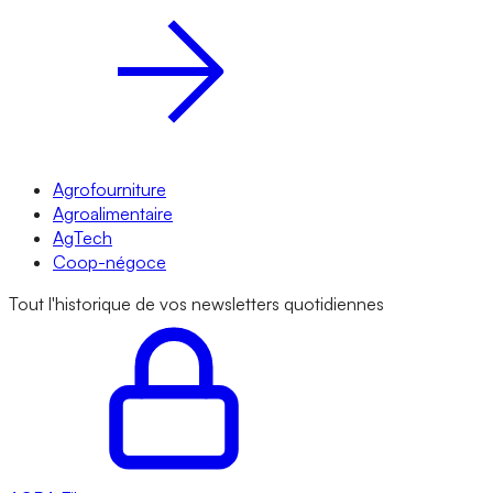
Agrofourniture
Agroalimentaire
AgTech
Coop-négoce
Tout l'historique de vos newsletters quotidiennes