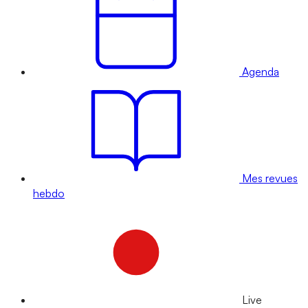
Agenda
Mes revues
hebdo
Live