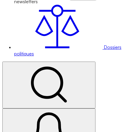
newsletters
Dossiers
politiques