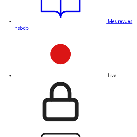
Mes revues
hebdo
Live