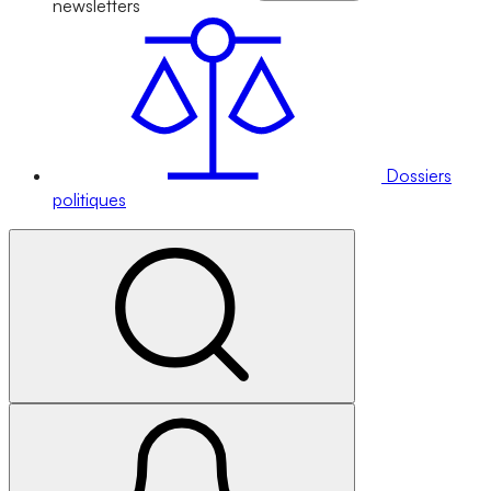
newsletters
Dossiers
politiques