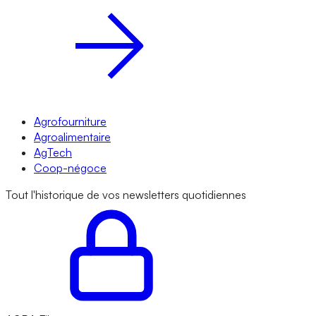
Agrofourniture
Agroalimentaire
AgTech
Coop-négoce
Tout l'historique de vos newsletters quotidiennes