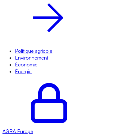
Politique agricole
Environnement
Économie
Énergie
AGRA
Europe