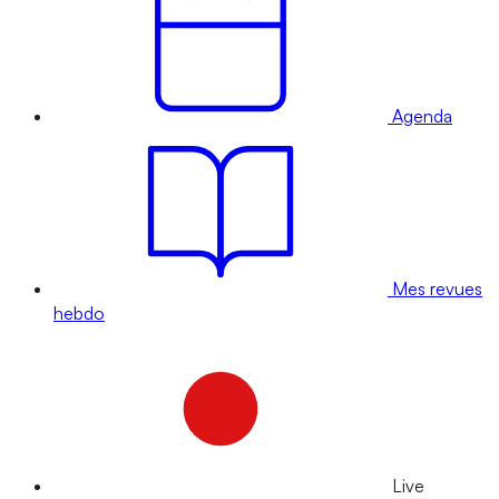
Agenda
Mes revues
hebdo
Live