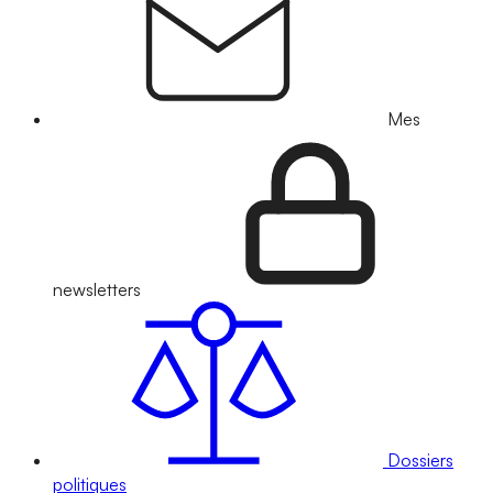
Mes
newsletters
Dossiers
politiques