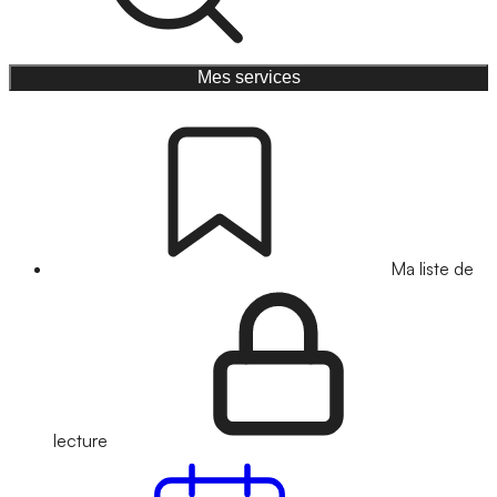
Mes services
Ma liste de
lecture