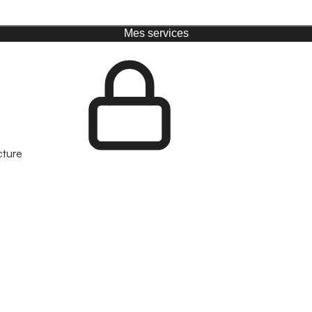
Mes services
cture