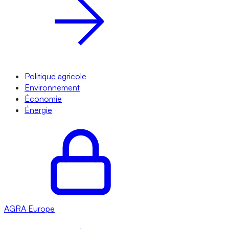
Politique agricole
Environnement
Économie
Énergie
AGRA
Europe