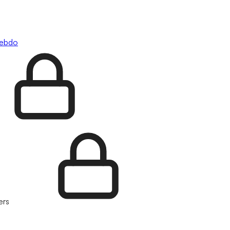
hebdo
ers