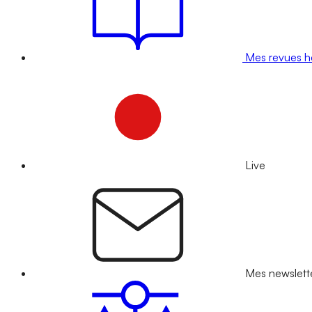
Mes revues 
Live
Mes newslett