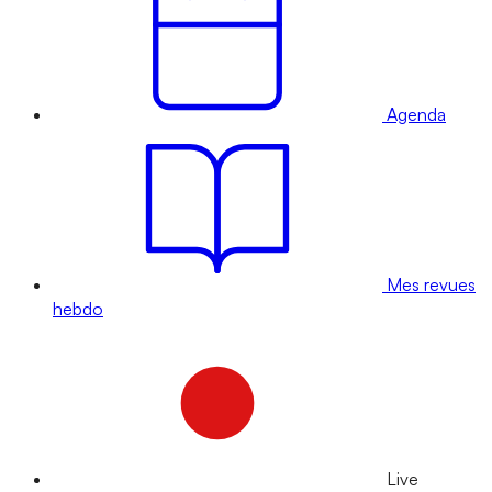
Agenda
Mes revues
hebdo
Live