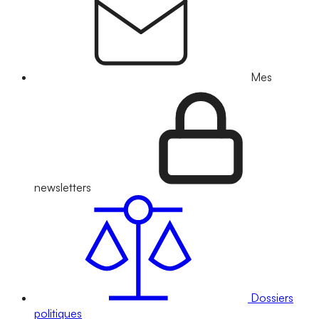
Mes
newsletters
Dossiers
politiques