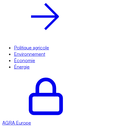
Politique agricole
Environnement
Économie
Énergie
AGRA
Europe