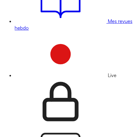
Mes revues
hebdo
Live