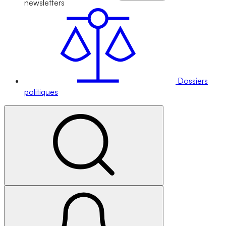
newsletters
Dossiers
politiques