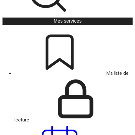
Mes services
Ma liste de
lecture