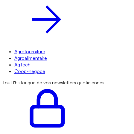
Agrofourniture
Agroalimentaire
AgTech
Coop-négoce
Tout l'historique de vos newsletters quotidiennes