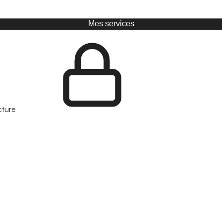
Mes services
cture