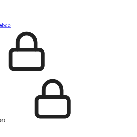
hebdo
ers