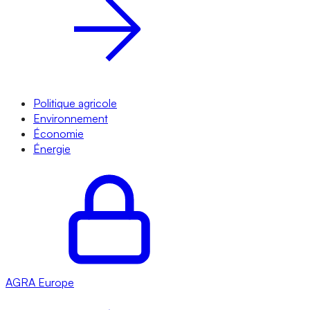
Politique agricole
Environnement
Économie
Énergie
AGRA
Europe