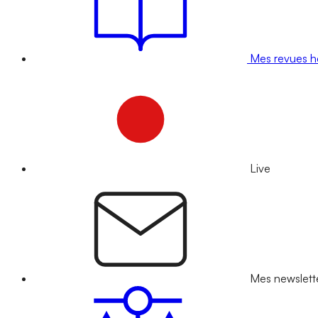
Mes revues 
Live
Mes newslett