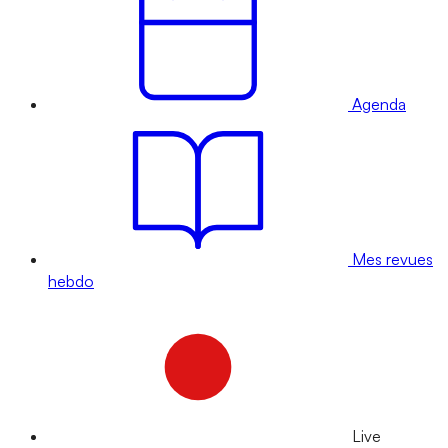
Agenda
Mes revues
hebdo
Live