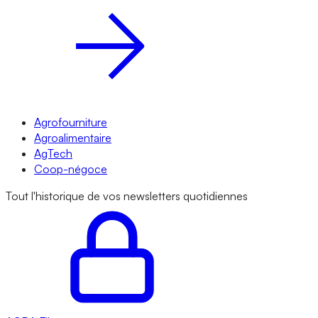
Agrofourniture
Agroalimentaire
AgTech
Coop-négoce
Tout l'historique de vos newsletters quotidiennes