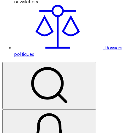
newsletters
Dossiers
politiques