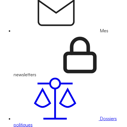
Mes
newsletters
Dossiers
politiques