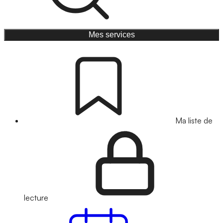
Mes services
Ma liste de
lecture