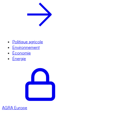
Politique agricole
Environnement
Économie
Énergie
AGRA
Europe