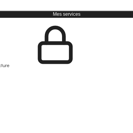
Mes services
cture