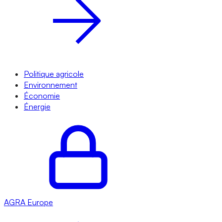
Politique agricole
Environnement
Économie
Énergie
AGRA
Europe