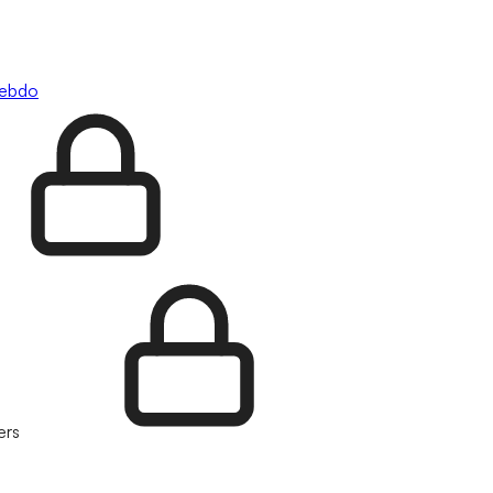
hebdo
ers