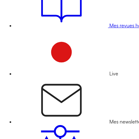
Mes revues 
Live
Mes newslett