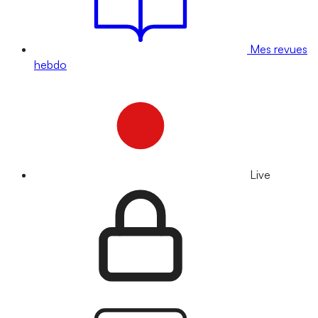
Mes revues
hebdo
Live