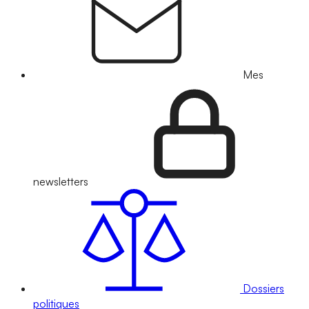
Mes
newsletters
Dossiers
politiques