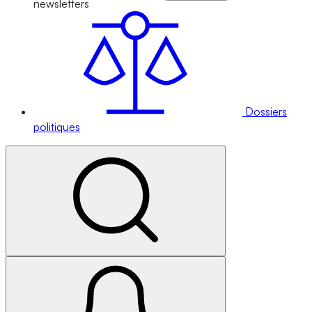
newsletters
Dossiers
politiques