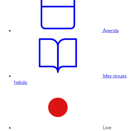
Agenda
Mes revues
hebdo
Live