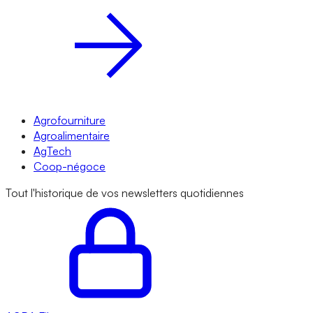
Agrofourniture
Agroalimentaire
AgTech
Coop-négoce
Tout l'historique de vos newsletters quotidiennes