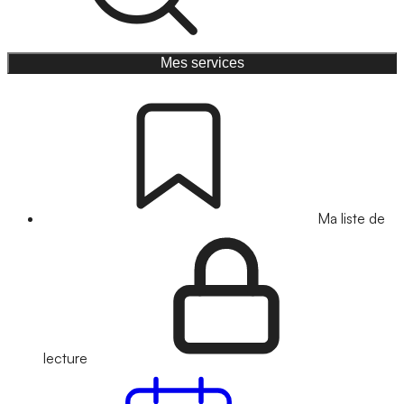
Mes services
Ma liste de
lecture