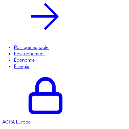
Politique agricole
Environnement
Économie
Énergie
AGRA
Europe