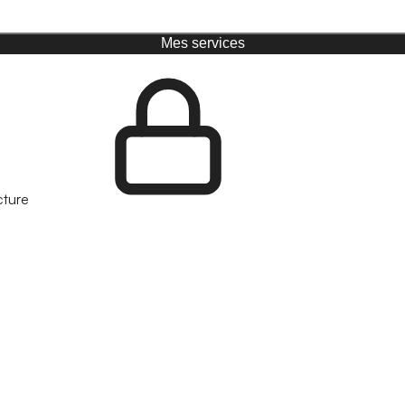
Mes services
cture