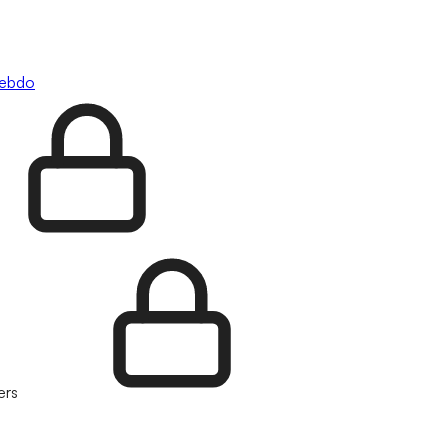
hebdo
ers