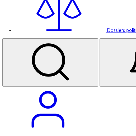
Dossiers poli