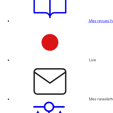
Mes revues 
Live
Mes newslett