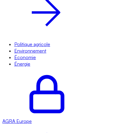
Politique agricole
Environnement
Économie
Énergie
AGRA
Europe