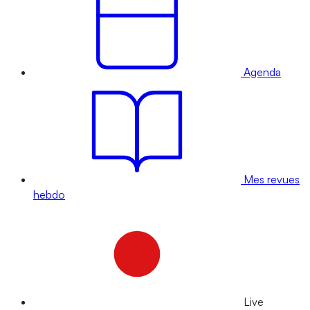
Agenda
Mes revues
hebdo
Live