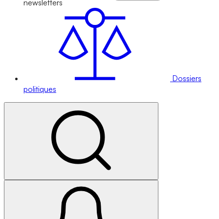
newsletters
Dossiers
politiques