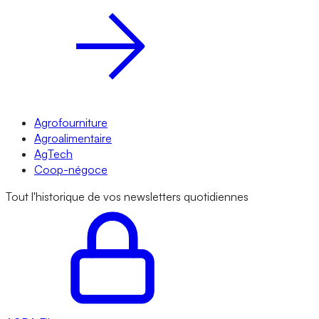
Agrofourniture
Agroalimentaire
AgTech
Coop-négoce
Tout l'historique de vos newsletters quotidiennes