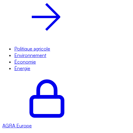
Politique agricole
Environnement
Économie
Énergie
AGRA
Europe