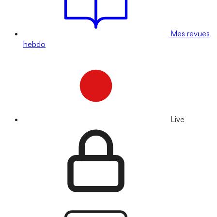
Mes revues
hebdo
Live