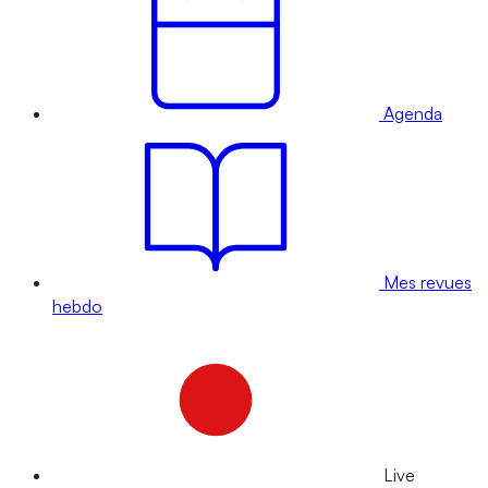
Agenda
Mes revues
hebdo
Live