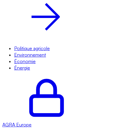
Politique agricole
Environnement
Économie
Énergie
AGRA
Europe