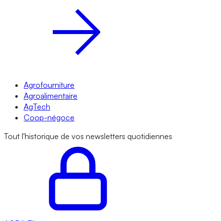
Agrofourniture
Agroalimentaire
AgTech
Coop-négoce
Tout l'historique de vos newsletters quotidiennes