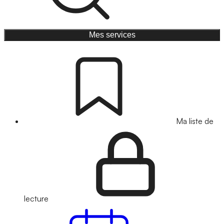
Mes services
Ma liste de
lecture