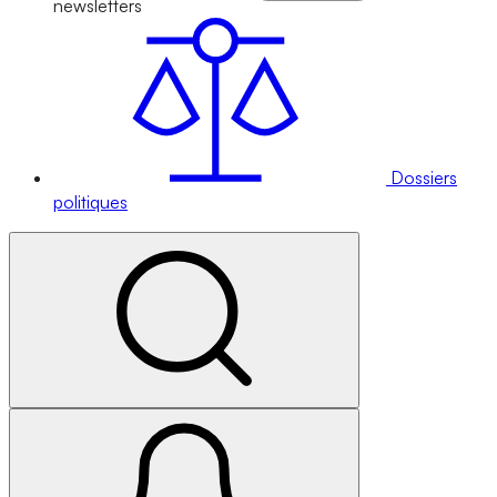
newsletters
Dossiers
politiques