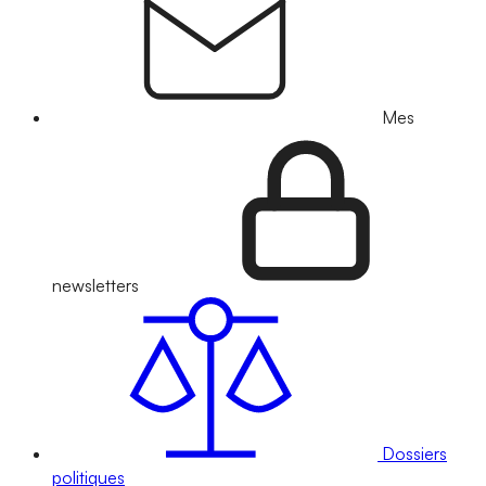
Mes
newsletters
Dossiers
politiques