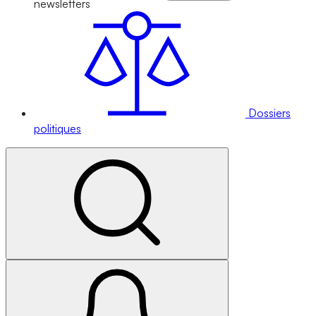
newsletters
Dossiers
politiques