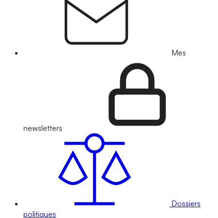
Mes
newsletters
Dossiers
politiques