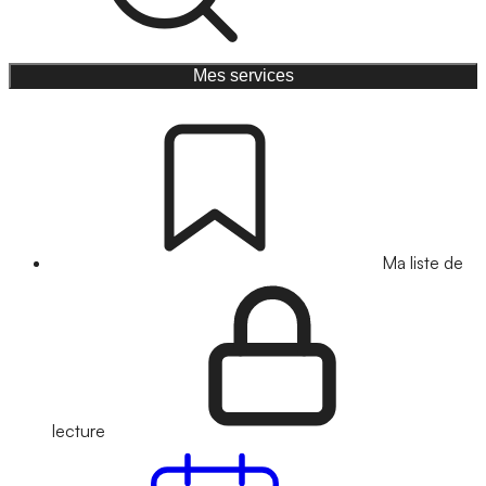
Mes services
Ma liste de
lecture