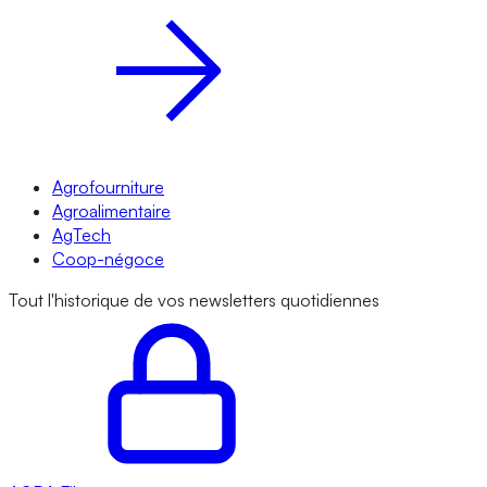
Agrofourniture
Agroalimentaire
AgTech
Coop-négoce
Tout l'historique de vos newsletters quotidiennes