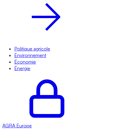
Politique agricole
Environnement
Économie
Énergie
AGRA
Europe