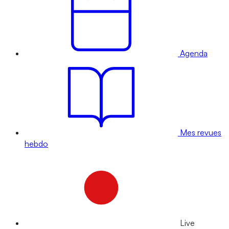
Agenda
Mes revues
hebdo
Live