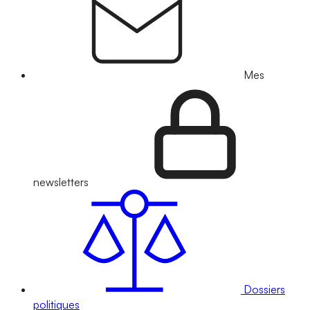
Mes
newsletters
Dossiers
politiques