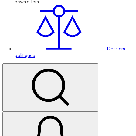
newsletters
Dossiers
politiques