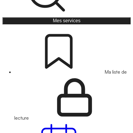
Mes services
Ma liste de
lecture