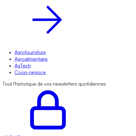
Agrofourniture
Agroalimentaire
AgTech
Coop-négoce
Tout l'historique de vos newsletters quotidiennes