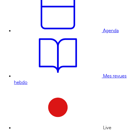
Agenda
Mes revues
hebdo
Live