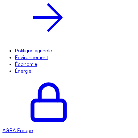
Politique agricole
Environnement
Économie
Énergie
AGRA
Europe