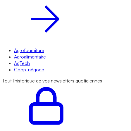
Agrofourniture
Agroalimentaire
AgTech
Coop-négoce
Tout l'historique de vos newsletters quotidiennes