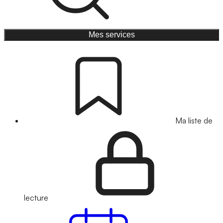
Mes services
Ma liste de
lecture