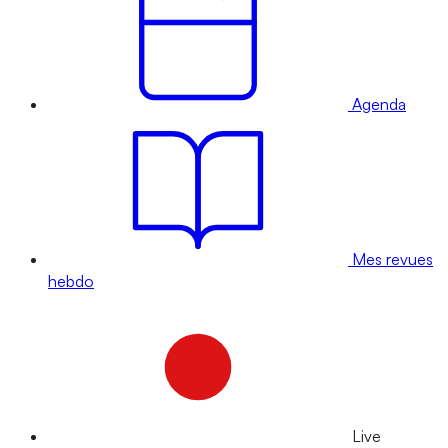
Agenda
Mes revues
hebdo
Live