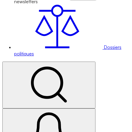
newsletters
Dossiers
politiques