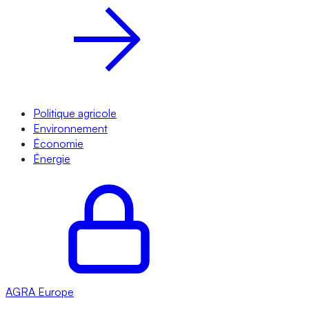
Politique agricole
Environnement
Économie
Énergie
AGRA
Europe