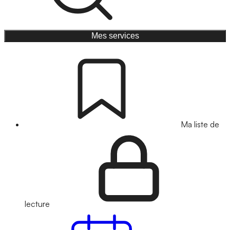
Mes services
Ma liste de
lecture