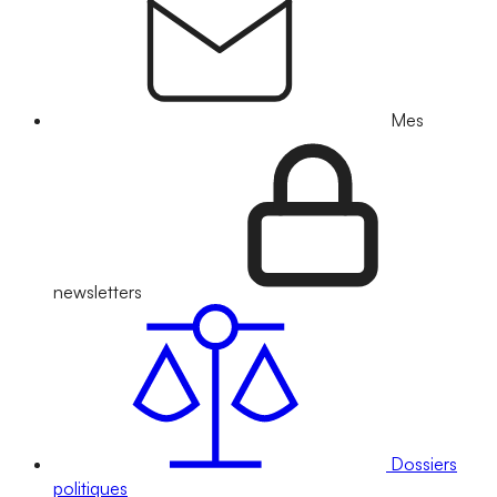
Mes
newsletters
Dossiers
politiques