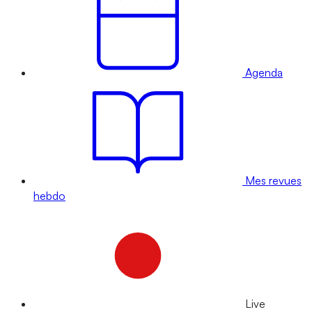
Agenda
Mes revues
hebdo
Live