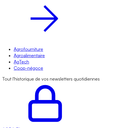
Agrofourniture
Agroalimentaire
AgTech
Coop-négoce
Tout l'historique de vos newsletters quotidiennes