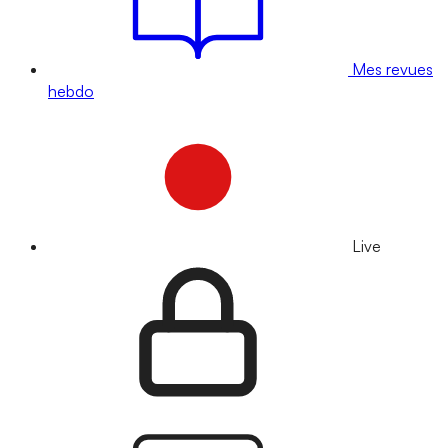
Mes revues
hebdo
Live