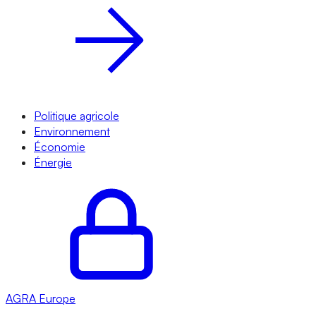
Politique agricole
Environnement
Économie
Énergie
AGRA
Europe