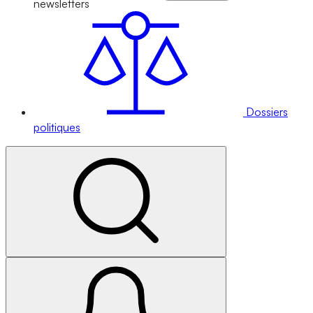
newsletters
Dossiers
politiques