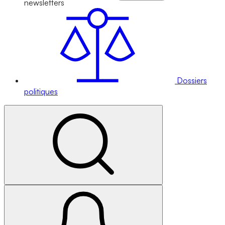
newsletters
Dossiers
politiques