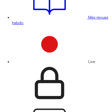
Mes revues
hebdo
Live