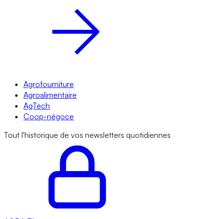
Agrofourniture
Agroalimentaire
AgTech
Coop-négoce
Tout l'historique de vos newsletters quotidiennes