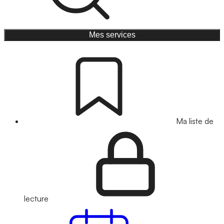
Mes services
Ma liste de
lecture