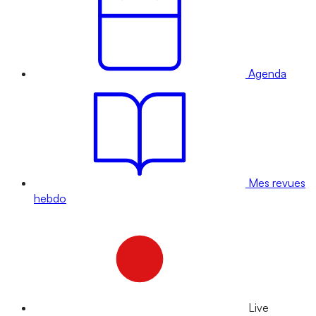
Agenda
Mes revues
hebdo
Live