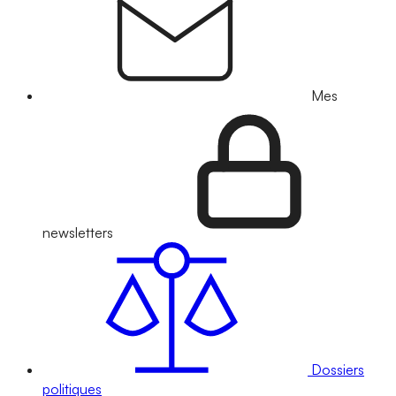
Mes
newsletters
Dossiers
politiques