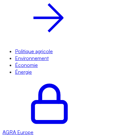
Politique agricole
Environnement
Économie
Énergie
AGRA
Europe