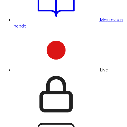
Mes revues
hebdo
Live