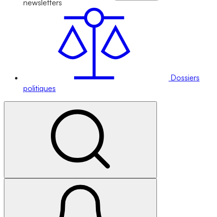
newsletters
Dossiers
politiques