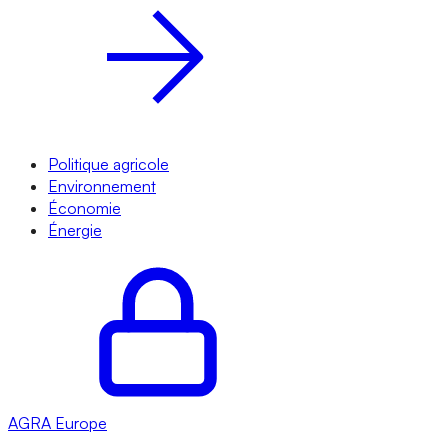
Politique agricole
Environnement
Économie
Énergie
AGRA
Europe