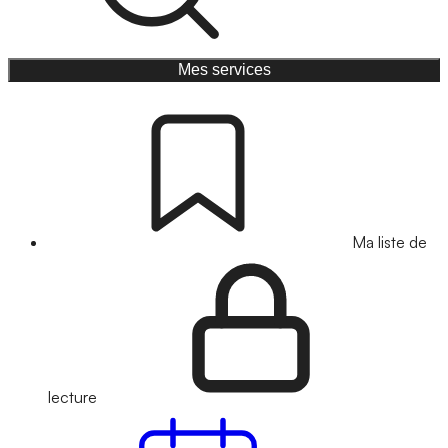
Mes services
Ma liste de
lecture