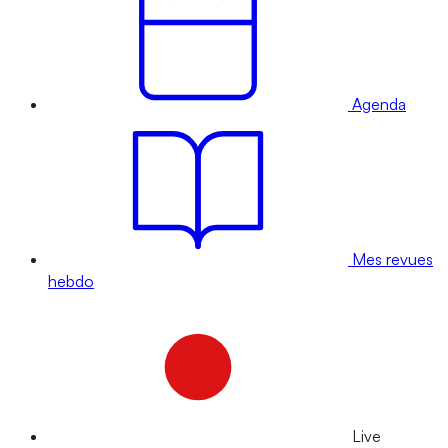
Agenda
Mes revues
hebdo
Live