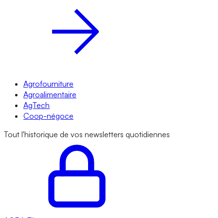
Agrofourniture
Agroalimentaire
AgTech
Coop-négoce
Tout l'historique de vos newsletters quotidiennes