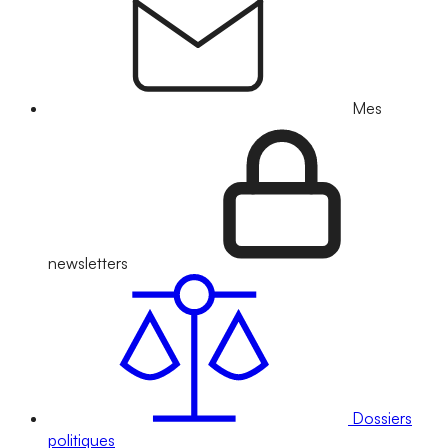
Mes
newsletters
Dossiers
politiques