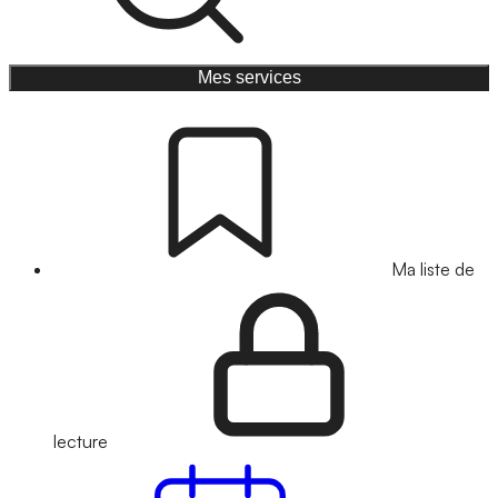
Mes services
Ma liste de
lecture