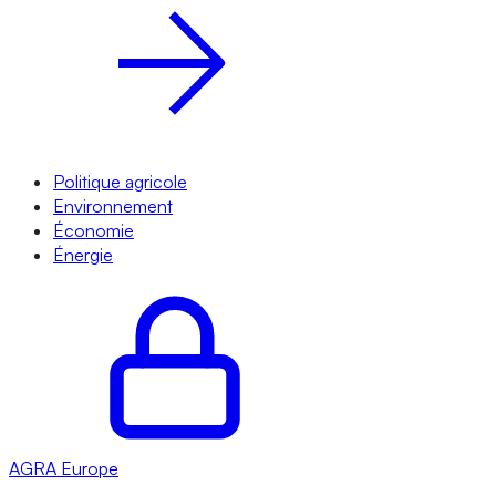
Politique agricole
Environnement
Économie
Énergie
AGRA
Europe