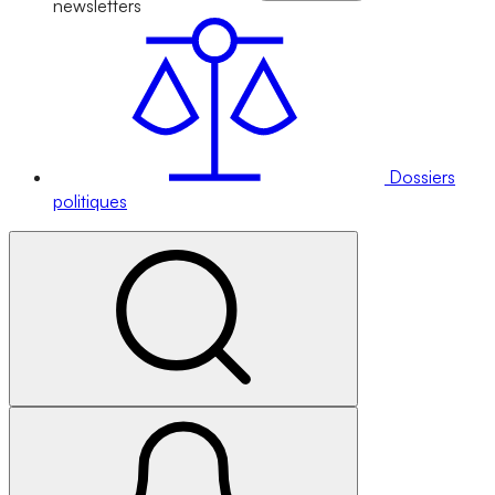
newsletters
Dossiers
politiques