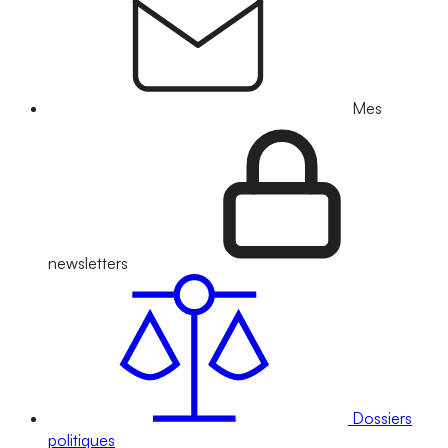
Mes
newsletters
Dossiers
politiques