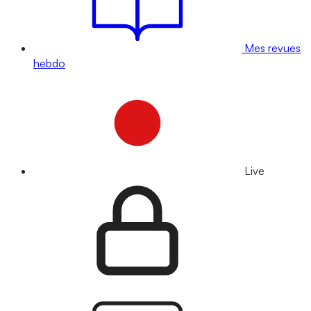
Mes revues
hebdo
Live