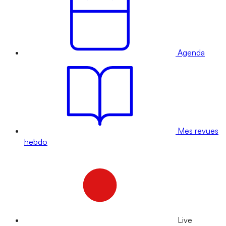
Agenda
Mes revues
hebdo
Live