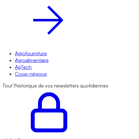
Agrofourniture
Agroalimentaire
AgTech
Coop-négoce
Tout l'historique de vos newsletters quotidiennes