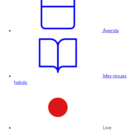
Agenda
Mes revues
hebdo
Live