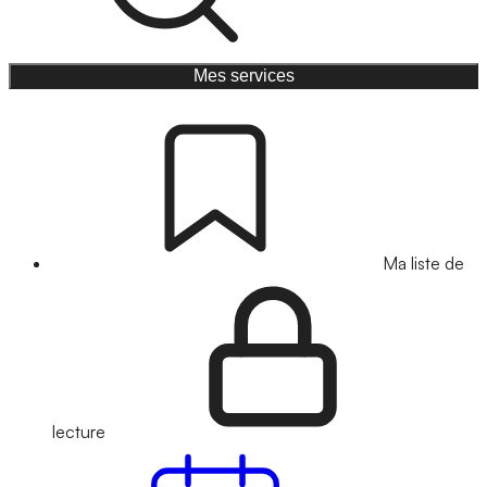
Mes services
Ma liste de
lecture