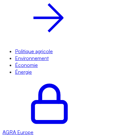
Politique agricole
Environnement
Économie
Énergie
AGRA
Europe