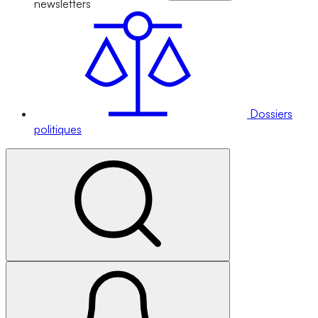
newsletters
Dossiers
politiques