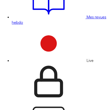
Mes revues
hebdo
Live