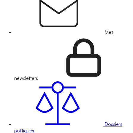
Mes
newsletters
Dossiers
politiques