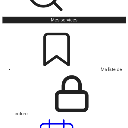
Mes services
Ma liste de
lecture