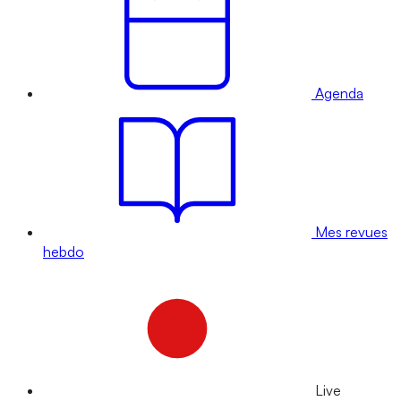
Agenda
Mes revues
hebdo
Live