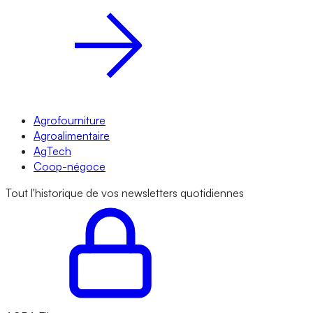
Agrofourniture
Agroalimentaire
AgTech
Coop-négoce
Tout l'historique de vos newsletters quotidiennes