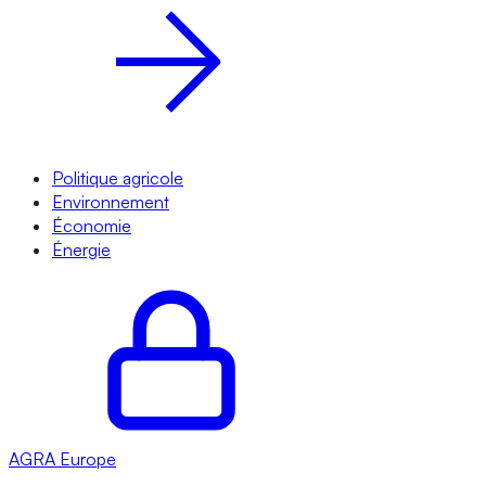
Politique agricole
Environnement
Économie
Énergie
AGRA
Europe