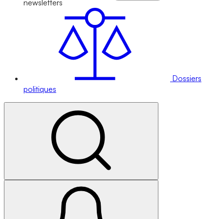
newsletters
Dossiers
politiques